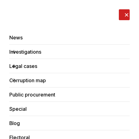
LIVE
EN
RO
RU
About us
Contacts
Donate
Report an issue
News
Investigations
Legal cases
Legal cases
Corruption map
Home
Corruption cases
Public procurement
Special
Blog
CORRUPTION CASES
Electoral