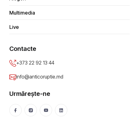
Multimedia
A
d
m
i
n
Live
Contacte
+373 22 92 13 44
info@anticoruptie.md
Populare
Recente
Ultima oră
Urmărește-ne