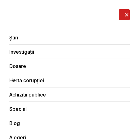
LIVE
EN
RO
RU
Despre noi
Contacte
Donează
Sesizează
Știri
Investigații
Dosare
Cetățeanul activ
Harta corupției
Principala
Harta corupției
Cetățeanul activ
Achiziții publice
Special
Blog
Alegeri