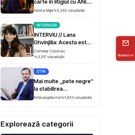
carte în litigiul cu ANI.
Miza - 10 milioane de lei
Viorica Mija
2,342 vizualizări
INTERVIURI
INTERVIU // Lana
Ghvinjilia: Acesta este
și războiul nostru. Fără
Cornelia Cozonac
Abonează-te
victoria Ucrainei,
3,107 vizualizări
Georgia nu se poate
ȘTIRI
salva
Mai multe „pete negre”
la stabilirea
remunerației în
Anticoruptie.md
1,633 vizualizări
întreprinderile de stat.
Comisia de anchetă
anunță audieri
Explorează categorii