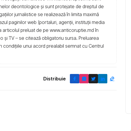
rmelor deontologice și sunt protejate de dreptul de
igațiilor jurnalistice se realizează în limita maximă
l paginilor web (portaluri, agenții, instituţii media
t la articolul preluat de pe www.anticoruptie.md în
dio și TV – se citează obligatoriu sursa. Preluarea
în condiţiile unui acord prealabil semnat cu Centrul
Distribuie