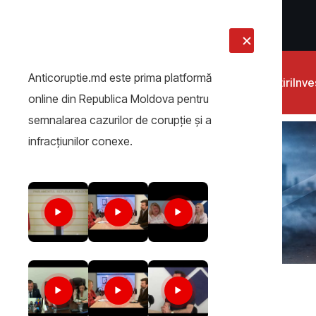
LIVE
Anticoruptie.md este prima platformă
Știri
Inves
online din Republica Moldova pentru
semnalarea cazurilor de corupţie şi a
infracţiunilor conexe.