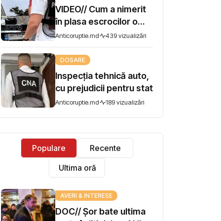
dau detalii
VIDEO// Cum a nimerit
în plasa escrocilor o
juristă din Chișinău.
Anticoruptie.md
439 vizualizări
Procurorii dezvăluie
schema
DOSARE
Inspecția tehnică auto,
cu prejudicii pentru stat
Anticoruptie.md
189 vizualizări
Populare
Recente
Ultima oră
AVERI & INTERESE
DOC// Șor bate ultima