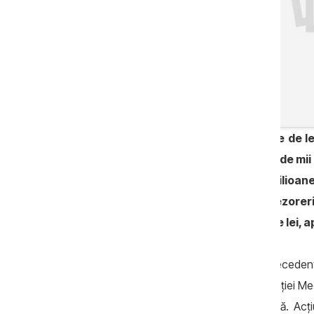
Bunuri în valoare de circa 3 milioane de 
Bunurilor Infracționale (ARBI) și 830 de mii
săptămânii trecute. Totodată, 2,1 milioane
depunerii acestora în conturile trezoreri
sechestre de circa 20 de milioane de lei, a
Potrivit CNA, pe parcursul săptămânii precedent,
de corupție ce vizează angajați ai Instituției M
de corupere pasivă și trafic de influență. Acți