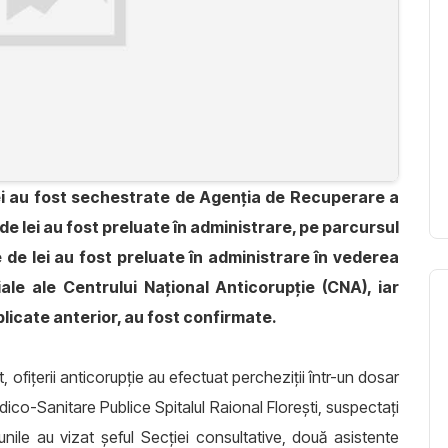
lei au fost sechestrate de Agenția de Recuperare a
 de lei au fost preluate în administrare, pe parcursul
 de lei au fost preluate în administrare în vederea
ale ale Centrului Național Anticorupție (CNA), iar
plicate anterior, au fost confirmate.
 ofițerii anticorupție au efectuat percheziții într-un dosar
edico-Sanitare Publice Spitalul Raional Florești, suspectați
unile au vizat șeful Secției consultative, două asistente