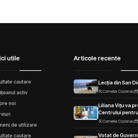
ci utile
Articole recente
ultate cautare
Lecția din San D
Cornelia Cozonac
țeanul activ
pre noi
Liliana Vițu va 
Centrului pentr
rviuri
strategică și co
Cornelia Cozonac
eni de utilizare
dezinformării
Votat de Guvern. 
ultate cautare