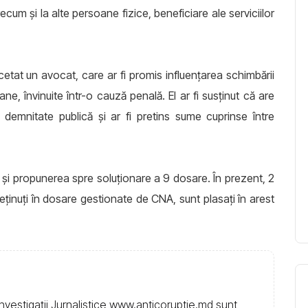
cum și la alte persoane fizice, beneficiare ale serviciilor
rcetat un avocat, care ar fi promis influențarea schimbării
e, învinuite într-o cauză penală. El ar fi susținut că are
 demnitate publică și ar fi pretins sume cuprinse între
și propunerea spre soluționare a 9 dosare. În prezent, 2
i, reținuți în dosare gestionate de CNA, sunt plasați în arest
nvestigații Jurnalistice www.anticoruptie.md sunt