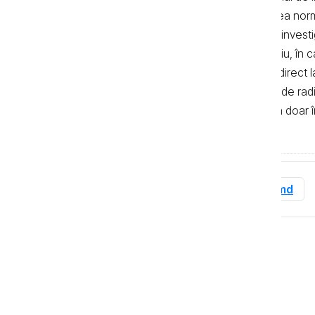
realizate de jurnaliști, cu respectarea no
autor. Preluarea textelor știrilor și a invest
de 500 de semne. În mod obligatoriu, în cazu
sau bloguri) trebuie indicat şi linkul direc
primul alineat, iar în cazul posturilor de ra
integrală a textelor se poate realiza doar 
de Investigații Jurnalistice.
Tag-uri
Dosare
Anticoruptie.md