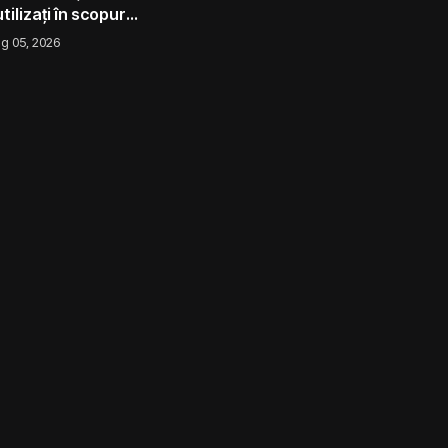
utilizați în scopuri
nteres public
g 05, 2026