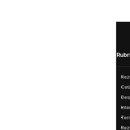
Rubri
Rez
Anticoruptie.md este prima
Cetă
platformă online din Republica
Des
Moldova pentru semnalarea
cazurilor de corupţie şi a
Inte
infracţiunilor conexe.
Term
Rez