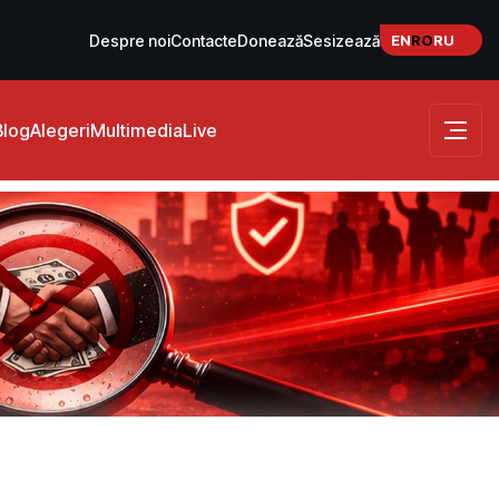
EN
RO
RU
Despre noi
Contacte
Donează
Sesizează
Blog
Alegeri
Multimedia
Live