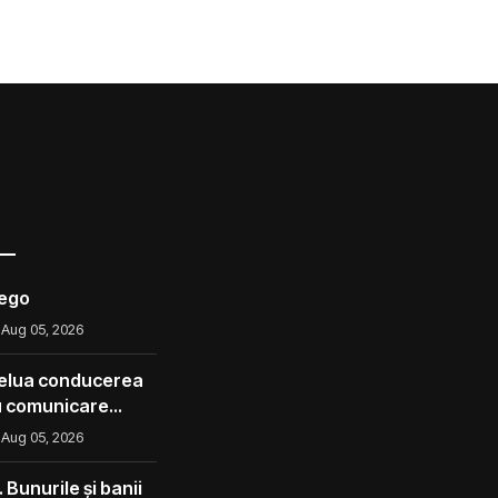
iego
Aug 05, 2026
prelua conducerea
u comunicare
ntracarare a
Aug 05, 2026
Bunurile și banii