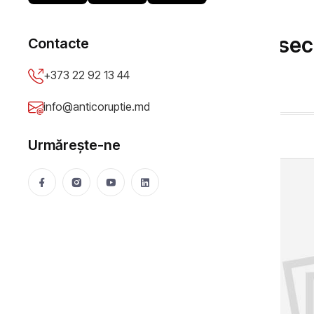
DOSARE
23 de milioane de lei, se
Contacte
săptămânii trecute
+373 22 92 13 44
Anticoruptie.md
18 May 2026
215 vizualizări
info@anticoruptie.md
Urmărește-ne