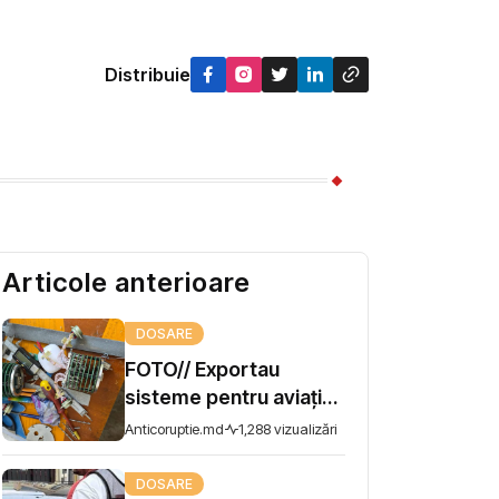
Distribuie
Articole anterioare
DOSARE
FOTO// Exportau
sisteme pentru aviația
rusă, dar declarau că-s
Anticoruptie.md
1,288 vizualizări
motoare pentru
deșeuri. SIS și PCCOCS
DOSARE