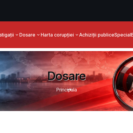
tigații
Dosare
Harta corupției
Achiziții publice
Special
Dosare
Principala