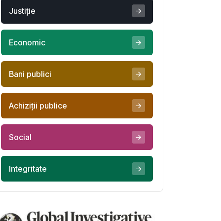
Justiţie
Economic
Bani publici
Achiziţii publice
Social
Integritate