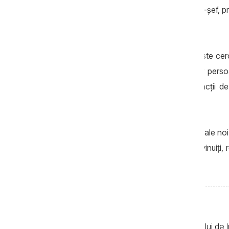
medicale, un medic neurolog, contabilul-șef, pre
medicale investigate.
Într-un alt dosar de trafic de influență este ce
măsurilor preventive aplicate mai multor persoan
influență asupra unor persoane cu funcții de
20.000 și 50.000 de euro.
CNA anunță pornirea a 21 de cauze penale noi 
persoane se află în izolator, iar alți 11 învinuiț
preventiv în instituții penitenciare.
Textele de pe pagina web a Centrului de I