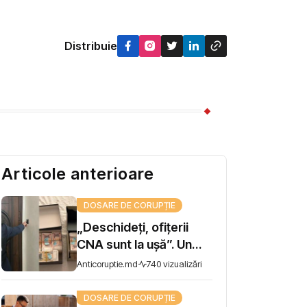
Distribuie
Articole anterioare
DOSARE DE CORUPȚIE
„Deschideți, ofițerii
CNA sunt la ușă”. Un
șef de direcție la AIPA,
Anticoruptie.md
740 vizualizări
reținut pentru trafic de
influență
DOSARE DE CORUPȚIE