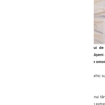
Dorin Stratulat, nepotul generalului de 
Penitenciarul nr.13. Judecătoria Străşeni
numele lui Dorin Stratulat, învinuit de omor
Decizia, cu drept de atac în instanţa ierarhic sup
fie escortat în instanţă.
Dorin Stratulat este învinuit de omorul unui t
2022, iar cadavrul acestuia a fost găsit în extrav