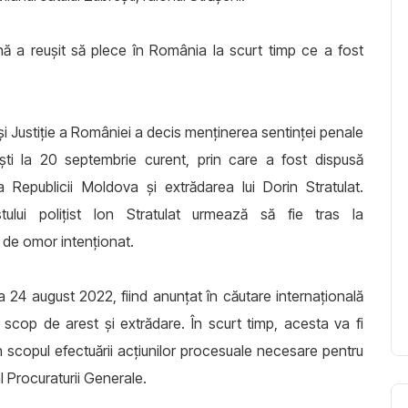
nă a reuşit să plece în România la scurt timp ce a fost
i Justiție a României a decis menținerea sentinței penale
ti la 20 septembrie curent, prin care a fost dispusă
 Republicii Moldova și extrădarea lui Dorin Stratulat.
tului polițist Ion Stratulat urmează să fie tras la
i de omor intenționat.
i la 24 august 2022, fiind anunțat în căutare internațională
scop de arest și extrădare. În scurt timp, acesta va fi
 scopul efectuării acțiunilor procesuale necesare pentru
 al Procuraturii Generale.