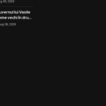
g 06, 2026
l ca un măr din
vernul lui Vasile
eme vechi în drum
ug 06, 2026