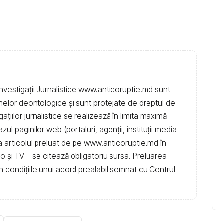
nvestigații Jurnalistice www.anticoruptie.md sunt
rmelor deontologice și sunt protejate de dreptul de
igațiilor jurnalistice se realizează în limita maximă
l paginilor web (portaluri, agenții, instituţii media
t la articolul preluat de pe www.anticoruptie.md în
dio și TV – se citează obligatoriu sursa. Preluarea
în condiţiile unui acord prealabil semnat cu Centrul