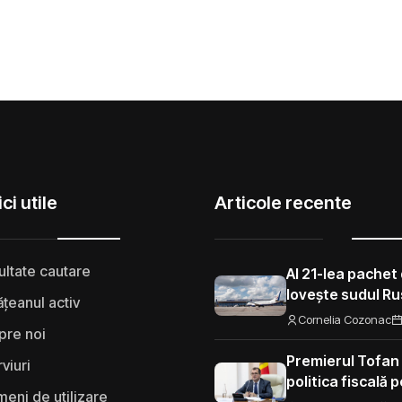
ci utile
Articole recente
ultate cautare
Al 21-lea pachet 
lovește sudul Rus
țeanul activ
aeroporturi și f
Cornelia Cozonac
pre noi
Premierul Tofan
rviuri
politica fiscală 
eni de utilizare
„Nu mi se pare 