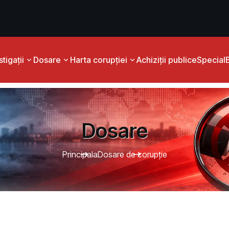
tigații
Dosare
Harta corupției
Achiziții publice
Special
Dosare
Principala
Dosare de corupție