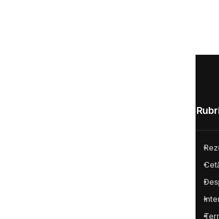
Rubri
Rez
Anticoruptie.md este prima
Cetă
platformă online din Republica
Des
Moldova pentru semnalarea
cazurilor de corupţie şi a
Inte
infracţiunilor conexe.
Term