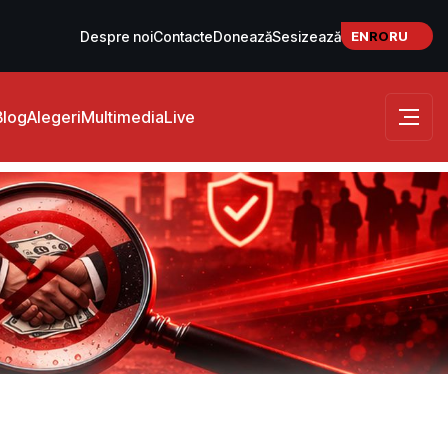
EN
RO
RU
Despre noi
Contacte
Donează
Sesizează
Blog
Alegeri
Multimedia
Live