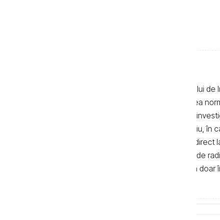
Textele de pe pagina web a Centrului de I
realizate de jurnaliști, cu respectarea no
autor. Preluarea textelor știrilor și a invest
de 500 de semne. În mod obligatoriu, în cazu
sau bloguri) trebuie indicat şi linkul direc
primul alineat, iar în cazul posturilor de ra
integrală a textelor se poate realiza doar 
de Investigații Jurnalistice.