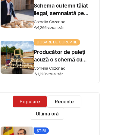
Schema cu lemn tăiat
ilegal, semnalată pe
Harta Corupției, ajunge
Cornelia Cozonac
la Guvern. Premierul
1,266 vizualizări
Vasile Tofan: „Subiectul
DOSARE DE CORUPȚIE
se ia în lucru”
Producător de paleți
acuză o schemă cu
lemn tăiat ilegal și cere
Cornelia Cozonac
intervenția premierului:
1,128 vizualizări
"Concurez cu firme
care își iau materia
primă din pădure tăiată
Populare
Recente
ilegal"
Ultima oră
ȘTIRI