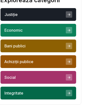
Explorează categorii
Justiţie
Economic
Bani publici
Achiziţii publice
Social
Integritate