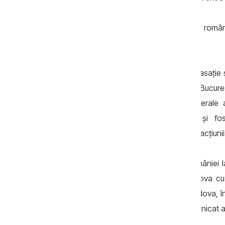
Dorin Stratulat care deţine şi cetăţenie româ
descoperit cadavrul victimei.
La 12 octombrie 2022, Înalta Curte de Casație ș
pronunțate de către Curtea de Apel Bucureș
admiterea demersului Procuraturii Generale a
Nepotrul generalului Nicolae Alexei și fos
răspundere penală pentru săvârșirea infracțiuni
„Învinuitul a fost reținut pe teritoriul Românie
de către procurorii din Republica Moldova cu 
escortat din România în Republica Moldova, în
a fi deferit justiției”, se arată într-un comunicat