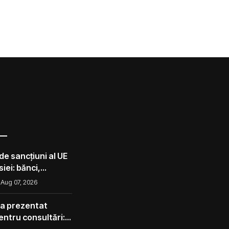
de sancțiuni al UE
iei: bănci,
lota din umbră
Aug 07, 2026
 a prezentat
pentru consultări:
corect ca avocado