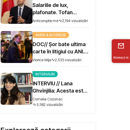
Salariile de lux,
plafonate. Tofan
propune moratoriu
Anticoruptie.md
2,194 vizualizări
pentru prime și
bonusuri
AVERI & INTERESE
DOC// Șor bate ultima
carte în litigiul cu ANI.
Abonează-te
Miza - 10 milioane de lei
Viorica Mija
2,535 vizualizări
INTERVIURI
INTERVIU // Lana
Ghvinjilia: Acesta este
și războiul nostru. Fără
Cornelia Cozonac
victoria Ucrainei,
3,582 vizualizări
Georgia nu se poate
salva