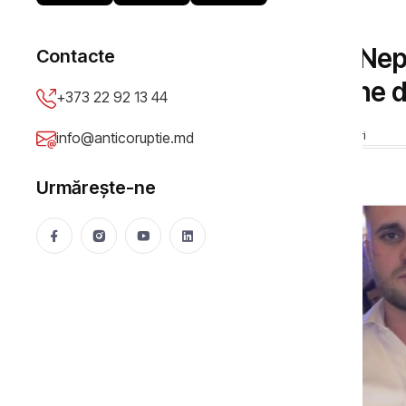
DOSARE DE CORUPȚIE
Crima de la Zubrești: Nep
Contacte
Dorin Stratulat, rămâne d
+373 22 92 13 44
Anticoruptie.md
11 Dec 2022
4994 vizualizări
info@anticoruptie.md
Urmărește-ne