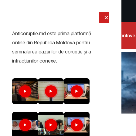
LIVE
Anticoruptie.md este prima platformă
Știri
Inves
online din Republica Moldova pentru
semnalarea cazurilor de corupţie şi a
infracţiunilor conexe.