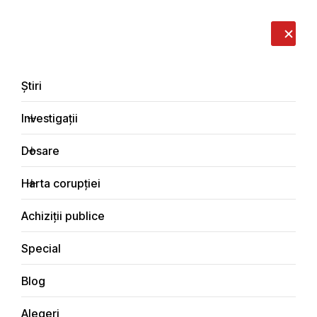
LIVE
EN
RO
RU
Despre noi
Contacte
Donează
Sesizează
Știri
Investigații
Dosare
Dosare
Harta corupției
Principala
Dosare de corupție
Achiziții publice
Special
Blog
DOSARE DE CORUPȚIE
Alegeri