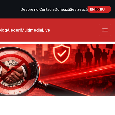
EN
RO
RU
Despre noi
Contacte
Donează
Sesizează
Blog
Alegeri
Multimedia
Live