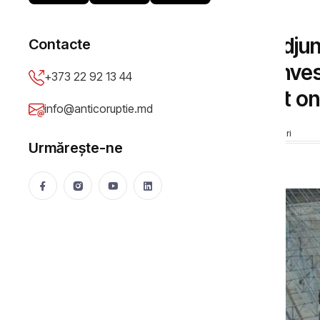
DOSARE DE CORUPȚIE
Procurorul general-adjun
Contacte
judecată Centrul de Inves
+373 22 92 13 44
jurnalistice i-ar fi lezat
info@anticoruptie.md
Anticoruptie.md
23 Apr 2020
11638 vizualizări
Urmărește-ne