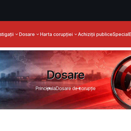
tigații
Dosare
Harta corupției
Achiziții publice
Special
Dosare
Principala
Dosare de corupție