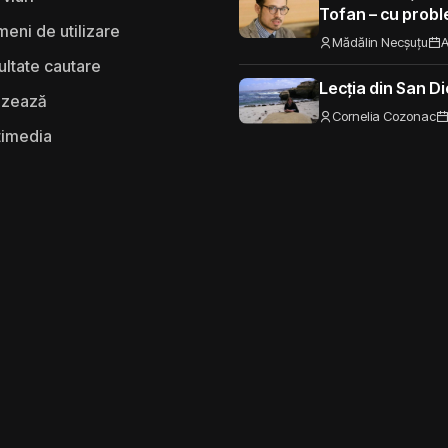
Tofan – cu probl
eni de utilizare
spre UE
Mădălin Necșuțu
A
ultate cautare
Lecția din San D
izează
Cornelia Cozonac
timedia