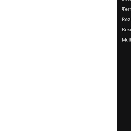
infracţiunilor conexe.
Term
Rez
Ses
Mul
Portalul www.anticoruptie.md
este realizat cu suportul
Fundației Soros-Moldova.
Categorii
Justiţie
Economic