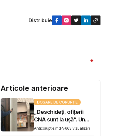
Distribuie
Articole anterioare
DOSARE DE CORUPȚIE
„Deschideți, ofițerii
CNA sunt la ușă”. Un
șef de direcție la AIPA,
Anticoruptie.md
663 vizualizări
reținut pentru trafic de