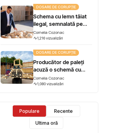
influență
DOSARE DE CORUPȚIE
Schema cu lemn tăiat
ilegal, semnalată pe
Harta Corupției, ajunge
Cornelia Cozonac
la Guvern. Premierul
1,216 vizualizări
Vasile Tofan: „Subiectul
DOSARE DE CORUPȚIE
se ia în lucru”
Producător de paleți
acuză o schemă cu
lemn tăiat ilegal și cere
Cornelia Cozonac
intervenția premierului:
1,080 vizualizări
"Concurez cu firme
care își iau materia
primă din pădure tăiată
Populare
Recente
ilegal"
Ultima oră