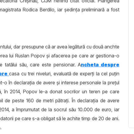
cătoria Chișinău, CIJM nefiind citat oficial. Plângerea
agistrata Rodica Berdilo, iar ședința preliminară a fost
ntului, dar presupune că ar avea legătură cu două anchte
verea lui Ruslan Popov și afacerea pe care ar gestiona-o
e tatălui său, care este pensionar. A
ncheta despre
spre
casa cu trei niveluri, evaluată de experți la cel puțin
t-o în declarația de avere și interese personale la prețul
ă, în 2014, Popov le-a donat socrilor un teren pe care
bil de peste 160 de metri pătrați. În declarația de avere
2014, a împrumutat de la socrul său 10.000 de euro, iar
atorii pe care s-a obligat să le achite timp de 20 de ani.
.