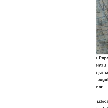
Procurorul general-adjunct Ruslan Popo
Jurnalistice din Moldova (CIJM) pentru 
începutul anului curent două achete jurnal
mari decât i-ar permite salariul de buge
numele tatălui său, care este pensionar.
Despre faptul că CIJM este acționat în judecată 