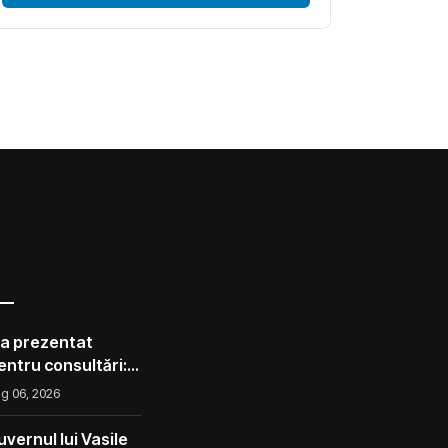
 a prezentat
pentru consultări:
corect ca avocado
g 06, 2026
l ca un măr din
vernul lui Vasile