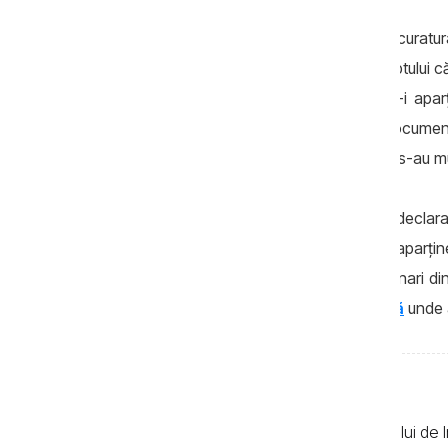
A doua zi după publicarea anchetei, Procuratu
arăta că Ruslan Popov insistă asupra faptului că 
și automobilelor Hyundai Santa Fe, nu-i aparțin
contribuții având și socrii săi. Potrivit docume
datorează socrilor săi din Ucraina, care s-au muta
Amintim că în anchetă a fost publicată declara
cu livada și frigiderul în construcție nu-i apar
că averea sa se datorează socrilor originari din
CIJM
au fost în localitatea respectivă
unde a
Textele de pe pagina web a Centrului de I