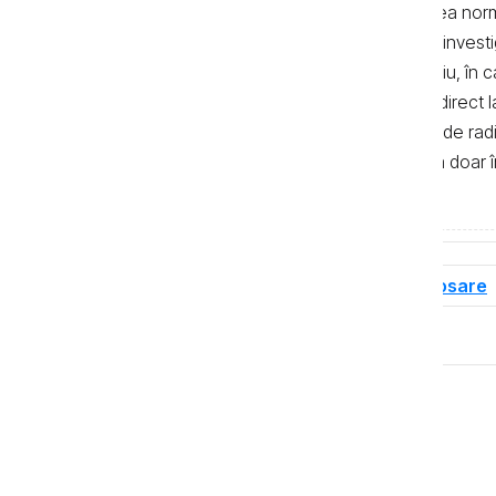
realizate de jurnaliști, cu respectarea no
autor. Preluarea textelor știrilor și a invest
de 500 de semne. În mod obligatoriu, în cazu
sau bloguri) trebuie indicat şi linkul direc
primul alineat, iar în cazul posturilor de ra
integrală a textelor se poate realiza doar 
de Investigații Jurnalistice.
Tag-uri
Dosare de corupție
Dosare
Distribuie