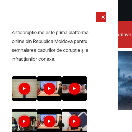
LIVE
Anticoruptie.md este prima platformă
Știri
Inves
online din Republica Moldova pentru
semnalarea cazurilor de corupţie şi a
infracţiunilor conexe.