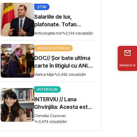
ȘTIRI
Salariile de lux,
plafonate. Tofan
propune moratoriu
Anticoruptie.md
2,134 vizualizări
pentru prime și
bonusuri
AVERI & INTERESE
DOC// Șor bate ultima
carte în litigiul cu ANI.
Abonează-te
Miza - 10 milioane de lei
Viorica Mija
2,492 vizualizări
INTERVIURI
INTERVIU // Lana
Ghvinjilia: Acesta este
și războiul nostru. Fără
Cornelia Cozonac
victoria Ucrainei,
3,474 vizualizări
Georgia nu se poate