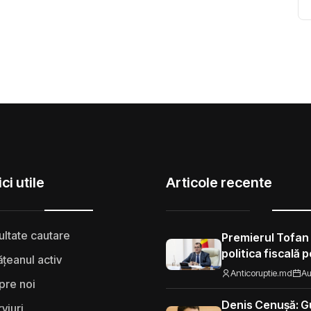
ci utile
Articole recente
ultate cautare
Premierul Tofan
politica fiscală 
țeanul activ
„Nu mi se pare 
Anticoruptie.md
Au
pre noi
să fie taxat la fe
Moldova”
Denis Cenușă: Gu
rviuri