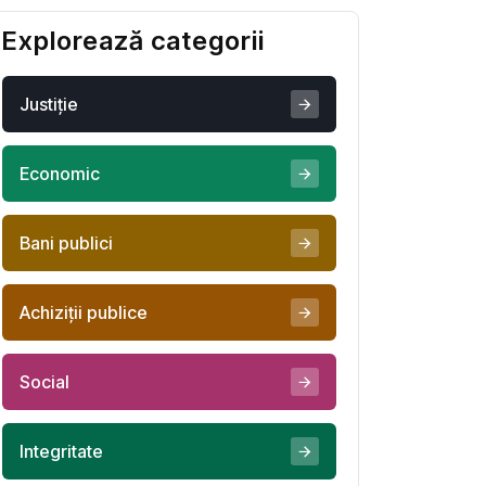
salva
Explorează categorii
Justiţie
Economic
Bani publici
Achiziţii publice
Social
Integritate