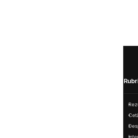
Rubri
Rez
Anticoruptie.md este prima
Cetă
platformă online din Republica
Des
Moldova pentru semnalarea
cazurilor de corupţie şi a
Inte