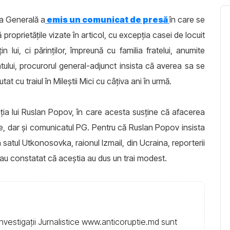
ra Generală a
emis un comunicat de presă
în care se
proprietățile vizate în articol, cu excepția casei de locuit
 lui, ci părinților, împreună cu familia fratelui, anumite
ntului, procurorul general-adjunct insista că averea sa se
t cu traiul în Mileștii Mici cu câțiva ani în urmă.
ția lui Ruslan Popov, în care acesta susține că afacerea
ține, dar și comunicatul PG. Pentru că Ruslan Popov insista
 satul Utkonosovka, raionul Izmail, din Ucraina, reporterii
u constatat că aceștia au dus un trai modest.
nvestigații Jurnalistice www.anticoruptie.md sunt