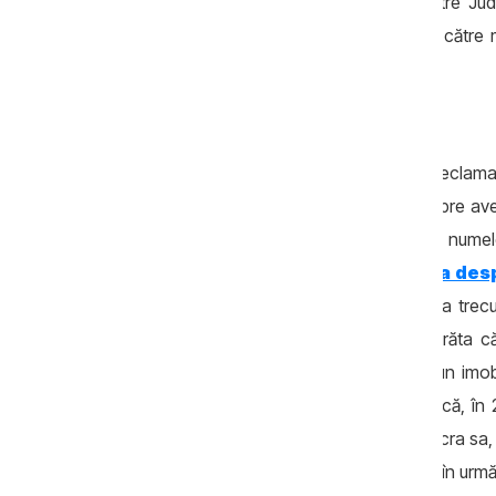
aflat din agenda făcută publică de către Jude
procurorului Popov va fi examinată de către m
programată pentru data de 9 iunie.
CIJM nu cunoaște care sunt pretențiile reclama
publicate la începutul anului curent, despre a
procurorul, dar care este înscrisăp pe numel
averea lui Ruslan Popov menționa de
două milioane de lei, pe care omul legii a trecu
de 111.000 de lei. În anchetă se mai arăta c
aceștia și-ar fi construit în scurt timp un imo
pentru 2018, Ruslan Popov a declarat că, în 
peste doi ani, 50.000 de euro de la soacra sa, d
Doar că Ion Oprea a decedat câțiva ani în urmă