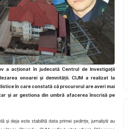
v a acționat în judecată Centrul de Investigații
lezarea onoarei și demnității. CIJM a realizat la
istice în care constată că procurorul are averi mai
tar și ar gestiona din umbră afacerea înscrisă pe
și deja este stabilită data primei ședințe, jurnaliștii au