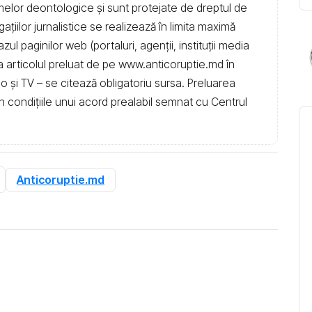
rmelor deontologice și sunt protejate de dreptul de
igațiilor jurnalistice se realizează în limita maximă
l paginilor web (portaluri, agenții, instituţii media
t la articolul preluat de pe www.anticoruptie.md în
dio și TV – se citează obligatoriu sursa. Preluarea
în condiţiile unui acord prealabil semnat cu Centrul
Anticoruptie.md