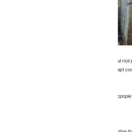
Oamenii legii urmează să identifice autorul noii
se știe că era răspândit de protopopie, fapt co
Iată discuția cu el de acum trei zile:
Jurnalist:
-Este adevărat că vin de la protopopie
Andrei Cărpineanu:
-Da. …
Jurnalist:
-Din cele citite de noi, ziarul conține 