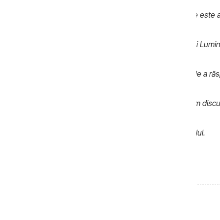
Jurnalist:
-Cel puțin, ne puteți spune cine este 
Andrei Cărpineanu:
-Autorul este „Sare și Lumin
Jurnalist:
-Dar care este scopul bisericii de a ră
Andrei Cărpineanu:
-Ne vom întâlni și vom discu
Jurnalist:
-Noi astăzi vom publica materialul.
Andrei Cărpineanu:-…