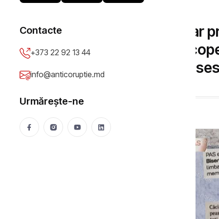
ELECTORALĂ
EXCLUSIV: Un nou ziar pr
Contacte
ajunul alegerilor, descoper
+373 22 92 13 44
Nordinfo a intrat în pose
info@anticoruptie.md
Anticoruptie.md
24 Sep 2025
719 vizualizări
Urmărește-ne