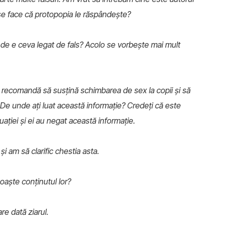
m se face că protopopia le răspândește?
nde e ceva legat de fals? Acolo se vorbește mai mult
se recomandă să susțină schimbarea de sex la copii și să
. De unde ați luat această informație? Credeți că este
ației și ei au negat această informație.
și am să clarific chestia asta.
oaște conținutul lor?
re dată ziarul.