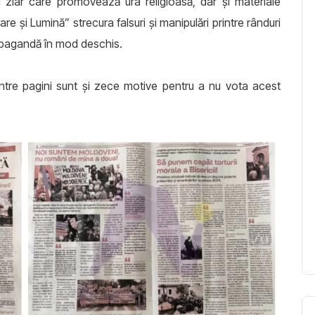
ui ziar care promovează ura religioasă, dar și materiale
 și Lumină” strecura falsuri și manipulări printre rânduri
ropagandă în mod deschis.
dintre pagini sunt și zece motive pentru a nu vota acest