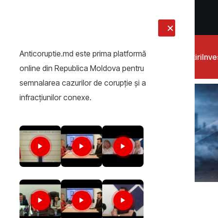
LIVE
Anticoruptie.md este prima platformă
Știri
Inves
online din Republica Moldova pentru
semnalarea cazurilor de corupţie şi a
infracţiunilor conexe.