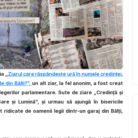
ia „
Ziarul care răspândește ură în numele credinței.
le din Bălți?”,
un alt ziar, la fel anonim, a fost creat
egerilor parlamentare. Sute de ziare „Credință și
Sare și Lumină”, și urmau să ajungă în bisericile
ridicate de oamenii legii dintr-un garaj din Bălți,