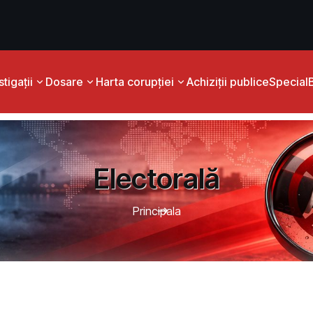
tigații
Dosare
Harta corupției
Achiziții publice
Special
Electorală
Principala