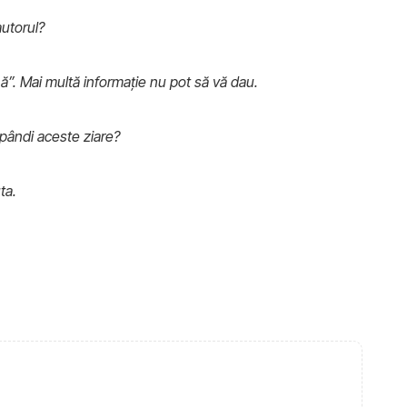
autorul?
ă”. Mai multă informație nu pot să vă dau.
spândi aceste ziare?
ta.