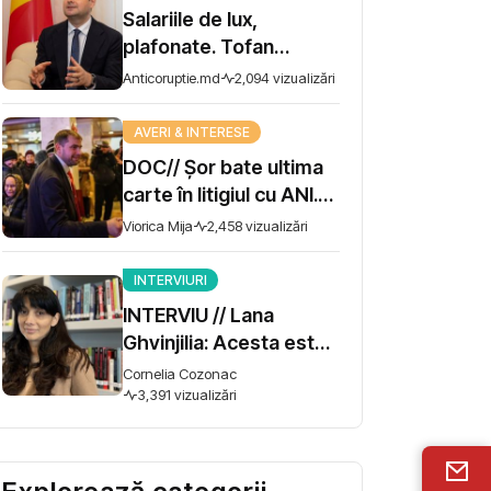
Salariile de lux,
plafonate. Tofan
propune moratoriu
Anticoruptie.md
2,094 vizualizări
pentru prime și
bonusuri
AVERI & INTERESE
DOC// Șor bate ultima
carte în litigiul cu ANI.
Miza - 10 milioane de lei
Viorica Mija
2,458 vizualizări
INTERVIURI
INTERVIU // Lana
Ghvinjilia: Acesta este
și războiul nostru. Fără
Cornelia Cozonac
victoria Ucrainei,
3,391 vizualizări
Georgia nu se poate
salva