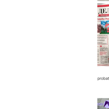
Oamenii legii au ridicat toate materialele probatori
a oferi explicații.