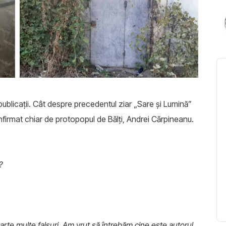
 publicații. Cât despre precedentul ziar „Sare și Lumină”
nfirmat chiar de protopopul de Bălți, Andrei Cărpineanu.
?
foarte multe falsuri. Am vrut să întrebăm cine este autorul