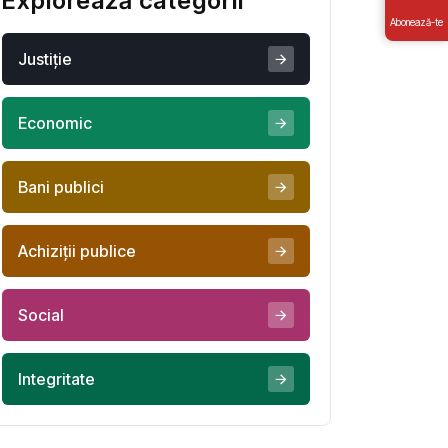
Explorează categorii
Abonează-te
Justiţie
Economic
Bani publici
Achiziţii publice
Social
Integritate