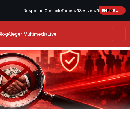
EN
RO
RU
Despre noi
Contacte
Donează
Sesizează
Blog
Alegeri
Multimedia
Live