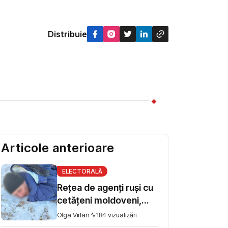
Distribuie
Articole anterioare
ELECTORALĂ
Rețea de agenți ruși cu
cetățeni moldoveni,
destructurată de Poliția
Olga Virlan
184 vizualizări
Națională a Ucrainei și