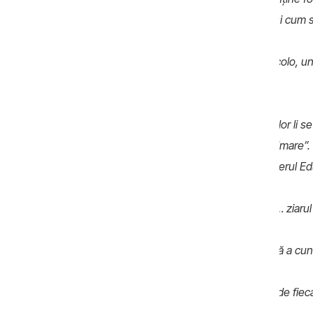
acestui ziar, pentru că nu are niciun tiraj și cu
Andrei Cărpineanu:
-Eu aș vrea să văd acolo, u
despre tradiția bisericii.
Jurnalist:
-Eu pot să dau citire: „Profesorilor li 
introducă lecții de gen încă din clasele primare”
adevărată? Noi am luat legătura cu Ministerul Edu
Andrei Cărpineanu: –
Eu am să văd aista … ziarul 
Jurnalist:
-Dvs răspândiți aceste ziare fără a cun
Andrei Cărpineanu:
-Eu nu pot să citesc de fieca