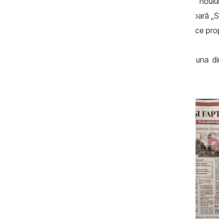
Jurnaliștii Nordinfo au intrat în posesia noul
propagandistice. Dacă versiunea anterioară „Sare
sau doar în unele articole, noua ediție face p
Ziarul conține articole anti PAS, iar pe una 
partid.