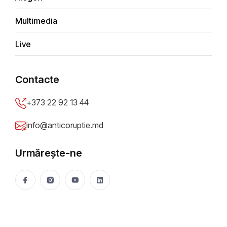
zgomotul drujbelor, însă
Multimedia
autoritățile consideră situația
una normală
Live
+
Contacte
−
+373 22 92 13 44
×
Primaria municipiului Chisinau
info@anticoruptie.md
Urmărește-ne