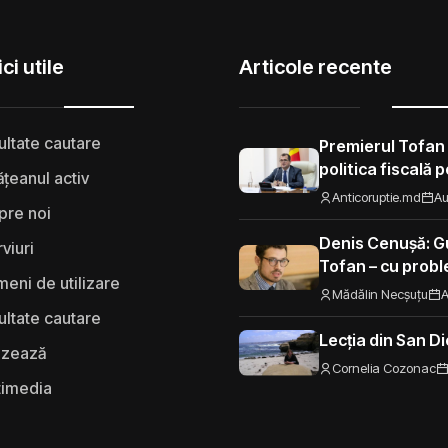
ci utile
Articole recente
ultate cautare
Premierul Tofan
politica fiscală 
țeanul activ
„Nu mi se pare 
Anticoruptie.md
Au
pre noi
să fie taxat la fe
Moldova”
Denis Cenușă: Gu
rviuri
Tofan – cu probl
eni de utilizare
spre UE
Mădălin Necșuțu
A
ultate cautare
Lecția din San D
izează
Cornelia Cozonac
timedia