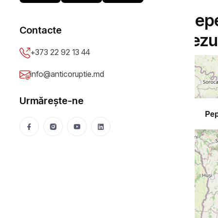
Primarul satului Pe
Contacte
bănesc pentru „rezu
+373 22 92 13 44
+
info@anticoruptie.md
−
Urmărește-ne
Pep