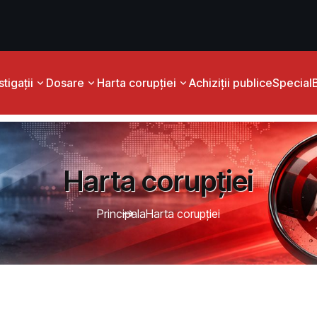
tigații
Dosare
Harta corupției
Achiziții publice
Special
Harta corupției
Principala
Harta corupției