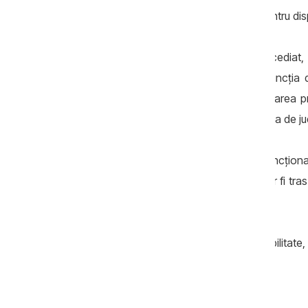
trei ori de către Cancelaria de Stat pentru dis
Dispoziția prin care am fost concediat, p
desemnarea unei alte persoane în funcția de
depășirea competențelor și cu încălcarea pr
Stat urmează să îl acționeze în instanța de j
Într-un stat cu adevărat civilizat, un funcțio
în mod repetat asemenea ilegalități, ar fi tras
a mai ocupa funcții publice.
Din păcate, la noi, în loc de responsabilitate,
cei care încalcă legea.