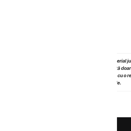
Notă: sesizarea nu reprezintă un material jur
autorul sesizării. Informația reprezintă doar
persoana vizată este în drept să vină cu o re
platformă și o va trata în condiții egale.