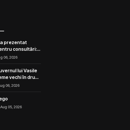
 a prezentat
pentru consultări:
corect ca avocado
g 06, 2026
l ca un măr din
vernul lui Vasile
eme vechi în drum
ug 06, 2026
iego
Aug 05, 2026