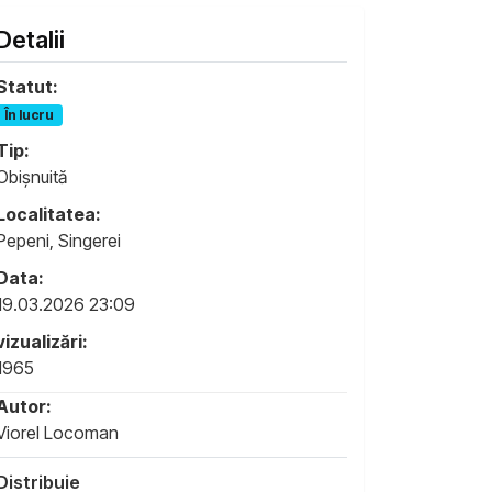
Detalii
Statut:
În lucru
Tip:
Obișnuită
Localitatea:
Pepeni, Singerei
Data:
19.03.2026 23:09
vizualizări:
1965
Autor:
Viorel Locoman
Distribuie