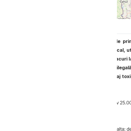
Sesizare
După toate ilegalitățile comise de pri
sabotarea deciziilor Consiliului local, u
decizia autorității deliberative, atacuri 
administrativă, concedierea mea ilegală,
multe alte abuzuri - acest personaj tox
premiu bănesc de 7.535 lei.
Se pare că salariul lunar de aproximativ 25.00
suficiente. Se dorește mai mult.
În același timp, realitatea juridică este alta: 