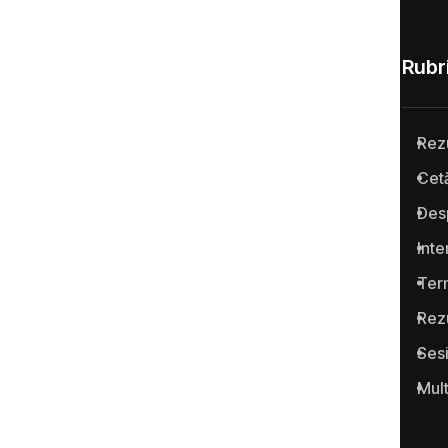
Rubri
Rez
Anticoruptie.md este prima
Cetă
platformă online din Republica
Des
Moldova pentru semnalarea
cazurilor de corupţie şi a
Inte
infracţiunilor conexe.
Term
Rez
Ses
Mul
Portalul www.anticoruptie.md
este realizat cu suportul