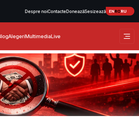
EN
RO
RU
Despre noi
Contacte
Donează
Sesizează
Blog
Alegeri
Multimedia
Live