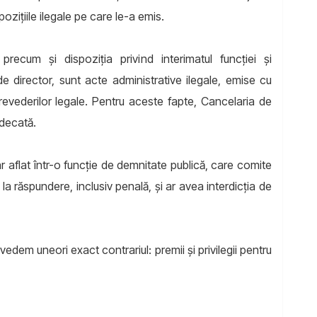
pozițiile ilegale pe care le-a emis.
recum și dispoziția privind interimatul funcției și
 director, sunt acte administrative ilegale, emise cu
evederilor legale. Pentru aceste fapte, Cancelaria de
udecată.
nar aflat într-o funcție de demnitate publică, care comite
 la răspundere, inclusiv penală, și ar avea interdicția de
 vedem uneori exact contrariul: premii și privilegii pentru