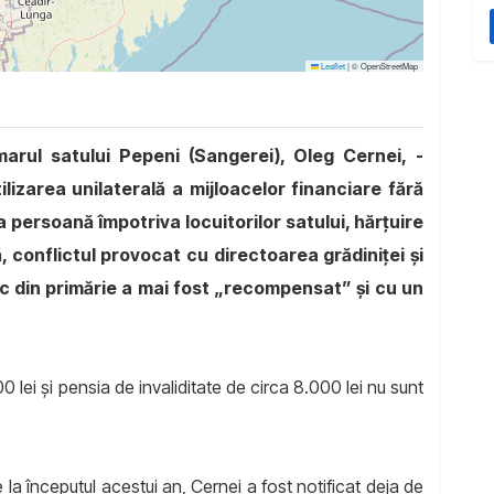
Leaflet
|
© OpenStreetMap
marul satului Pepeni (Sangerei), Oleg Cernei, -
tilizarea unilaterală a mijloacelor financiare fără
la persoană împotriva locuitorilor satului, hărțuire
 conflictul provocat cu directoarea grădiniței și
ic din primărie a mai fost „recompensat” și cu un
0 lei și pensia de invaliditate de circa 8.000 lei nu sunt
de la începutul acestui an, Cernei a fost notificat deja de