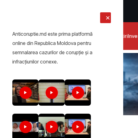
LIVE
Anticoruptie.md este prima platformă
Știri
Inves
online din Republica Moldova pentru
semnalarea cazurilor de corupţie şi a
infracţiunilor conexe.