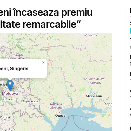
peni încaseaza premiu
ltate remarcabile”
×
eni, Singerei