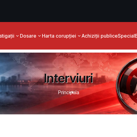
tigații
Dosare
Harta corupției
Achiziții publice
Special
Interviuri
Principala