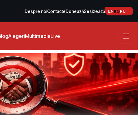
EN
RO
RU
Despre noi
Contacte
Donează
Sesizează
Blog
Alegeri
Multimedia
Live