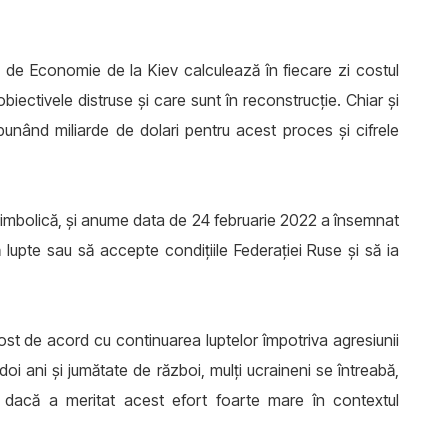
 de Economie de la Kiev calculează în fiecare zi costul
 obiectivele distruse și care sunt în reconstrucție. Chiar și
nând miliarde de dolari pentru acest proces și cifrele
simbolică, și anume data de 24 februarie 2022 a însemnat
lupte sau să accepte condițiile Federației Ruse și să ia
ost de acord cu continuarea luptelor împotriva agresiunii
oi ani și jumătate de război, mulți ucraineni se întreabă,
 dacă a meritat acest efort foarte mare în contextul