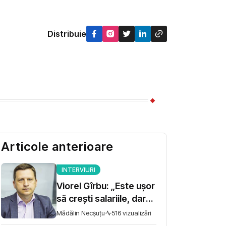
Distribuie
Articole anterioare
INTERVIURI
Viorel Gîrbu: „Este ușor
să crești salariile, dar
trebuie să te asiguri că
Mădălin Necșuțu
516 vizualizări
există performanță”