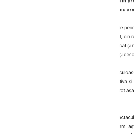
- Cum se prezintă situația în Ucraina în p
așteptările Kievului în confruntarea cu a
- În primul rând, se pare că cele mai grele per
în acest an în contextul ofensivei din est, din
și planificate de Rusia. Kievul s-a descurcat ș
la începutul acestui an din Karkov, Sumîi și des
Părțile nu pot să obțină rezultate spectaculoase
care Rusia din când în când preia inițiativa și 
Kievul depune eforturi și le eliberează și tot aș
dar nu și strategică.
Deci nu ne putem aștepta la ceva spectacul
septembrie 2022, dar nici nu ne putem așt