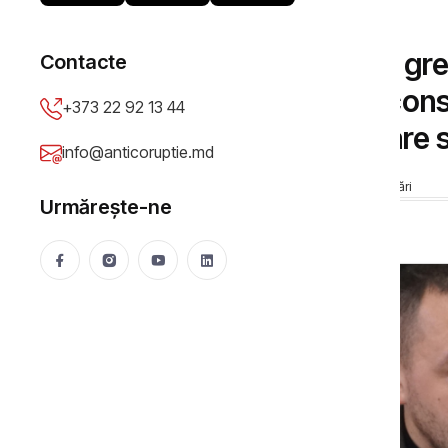
INTERVIURI
Marin Gherman: Este greu
Contacte
acestor lucrări de recons
+373 22 92 13 44
pot cădea rachete care să
info@anticoruptie.md
Necsutu Madalin
30 Jul 2024
2897 vizualizări
Urmărește-ne