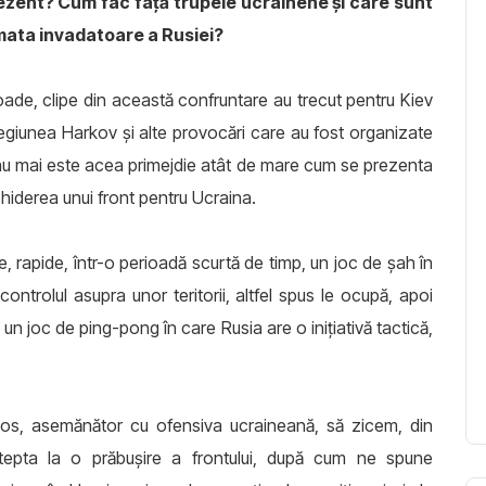
rezent? Cum fac față trupele ucrainene și care sunt
rmata invadatoare a Rusiei?
ioade, clipe din această confruntare au trecut pentru Kiev
 regiunea Harkov și alte provocări care au fost organizate
i nu mai este acea primejdie atât de mare cum se prezenta
chiderea unui front pentru Ucraina.
, rapide, într-o perioadă scurtă de timp, un joc de șah în
controlul asupra unor teritorii, altfel spus le ocupă, apoi
a un joc de ping-pong în care Rusia are o inițiativă tactică,
os, asemănător cu ofensiva ucraineană, să zicem, din
epta la o prăbușire a frontului, după cum ne spune