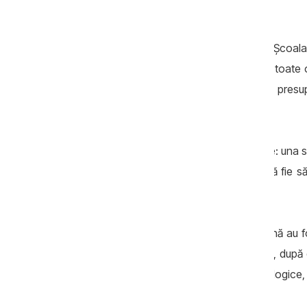
Ucrainei?
- Un subiect foarte dureros, pentru că Școala
războiului și are și un site în care există toate
acum se renovează anumite obiective, presupu
cresc de la o zi la alta.
Un subiect dureros din două perspective: una 
o dilemă pentru conducerea ucraineană fie să 
revanșă mai târziu.
Atât Ucraina cât și societatea ucraineană au f
Federației Ruse. Iar în momentul de față, după d
așa cum ne arată și sondajele sociologice,
distrugerilor care au fost provocate.