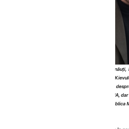
Analistul politic și jurnalistul din Cernău
externă al FES/APE
despre planurile Kievul
reconstrucție a Ucrainei. Am discutat desp
politice ale alegerilor din Europa și SUA, dar
putea forma Ucraina, România și Republica M
care urmează: