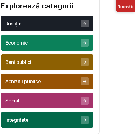
Explorează categorii
Abonează-te
Justiţie
Economic
Bani publici
Achiziţii publice
Social
Integritate