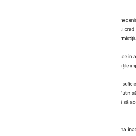
Putin înseamnă capitularea Ucrainei.
Celelalte formule de pace nu presupun mecanis
acord de pace pe teritoriul Ucrainei, nu cred 
exclud că ar putea să existe cumva un armistițiu 
În cel de-al doilea rând, ce înseamnă pace în 
o victorie și o înfrângere pentru toate părțile im
În același timp, nu cred că vor exista sufici
Occidentului și Ucraina să-l forțeze pe Putin să
acord Zelenski și societatea ucraineană să accep
ucrainene au fost eliberate.
Așadar, despre o pace care ar însemna înceta