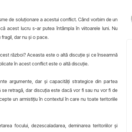
me de soluționare a acestui conflict. Când vorbim de un
că acest lucru s-ar putea întâmpla în viitoarele luni. Nu
fragil, dar nu și o pace.
acest război? Aceasta este o altă discuție și ce înseamnă
plicate în acest conflict este o altă discuție.
ente argumente, dar și capacități strategice din partea
 se retragă, dar discuția este dacă vor fi sau nu vor fi de
te un armistițiu în contextul în care nu toate teritoriile
rea focului, dezescaladarea, deminarea teritoriilor și