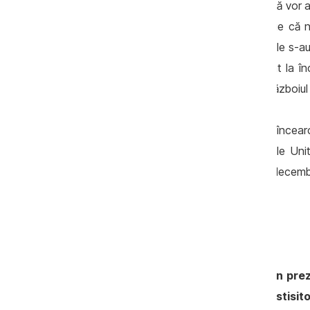
retragerea trupelor de ambele nu cred că vor ave
în cazul în care ambele părți ar înțelege că n
nevoie de o regrupare. Mizele și resursele s-au
până la sfârșitul acestui an, astfel încât la 
atunci, cred că în acest context hibrid, război
În plus, Ucraina și-a schimbat legislația, încear
și este cu ochii pe alegerile din Statele Uni
această discuție după lunile noiembrie-decembr
la Casa Albă.
Strategii pentru reconstrucția Ucrainei
- Ce efecte a lăsat războiului până în prez
reconstrucția Ucrainei? Cât de costisito