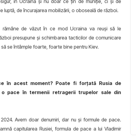
gur, în Ucraina și nu doar ce țin de muniție, ci și de
de luptă, de încurajarea mobilizării, o oboseală de război.
i rămâne de văzut în ce mod Ucraina va reuși să le
război presupune și schimbarea tacticilor de comunicare
ă se întâmple foarte, foarte bine pentru Kiev.
e în acest moment? Poate fi forțată Rusia de
o pace în termenii retragerii trupelor sale din
 2024. Avem doar denumiri, dar nu și formule de pace.
amnă capitularea Rusiei, formula de pace a lui Vladimir