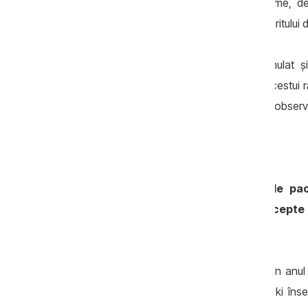
propaganda rusă. Sunt anumite probleme, desi
încurajarea populației, de menținerea spiritului 
Toate sunt probleme care s-au acumulat ș
gestioneze cu succes, că învechirea acestui 
cu societatea, ceea ce deocamdată nu observ s
Scenarii de compromis
- Suntem departe de un acord de pac
comunitatea internațională să accepte 
teritoriile ucrainene cucerite?
- Noi nu avem nicio formulă de pace în anul
Formula de pace a lui Volodimir Zelenski înse