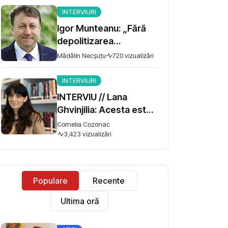
INTERVIURI
Igor Munteanu: „Fără
depolitizarea
administrației și
Mădălin Necșuțu
720 vizualizări
meritocrație, reforma
promisă de Guvernul
INTERVIURI
Tofan va eșua”
INTERVIU // Lana
Ghvinjilia: Acesta este
și războiul nostru. Fără
Cornelia Cozonac
victoria Ucrainei,
3,423 vizualizări
Georgia nu se poate
salva
Populare
Recente
Ultima oră