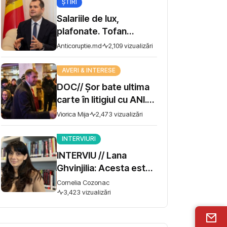
ȘTIRI
Salariile de lux,
plafonate. Tofan
propune moratoriu
Anticoruptie.md
2,109 vizualizări
pentru prime și
bonusuri
AVERI & INTERESE
DOC// Șor bate ultima
carte în litigiul cu ANI.
Miza - 10 milioane de lei
Viorica Mija
2,473 vizualizări
INTERVIURI
INTERVIU // Lana
Ghvinjilia: Acesta este
și războiul nostru. Fără
Cornelia Cozonac
victoria Ucrainei,
3,423 vizualizări
Georgia nu se poate
salva