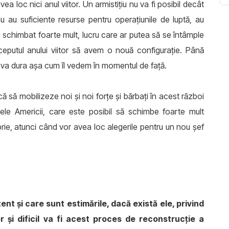
a loc nici anul viitor. Un armistițiu nu va fi posibil decât
u au suficiente resurse pentru operațiunile de luptă, au
 schimbat foarte mult, lucru care ar putea să se întâmple
începutul anului viitor să avem o nouă configurație. Până
ul va dura așa cum îl vedem în momentul de față.
că să mobilizeze noi și noi forțe și bărbați în acest război
tele Americii, care este posibil să schimbe foarte mult
ie, atunci când vor avea loc alegerile pentru un nou șef
ent și care sunt estimările, dacă există ele, privind
r și dificil va fi acest proces de reconstrucție a