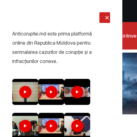
LIVE
Anticoruptie.md este prima platformă
Știri
Inves
online din Republica Moldova pentru
semnalarea cazurilor de corupţie şi a
infracţiunilor conexe.