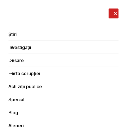
LIVE
EN
RO
RU
Despre noi
Contacte
Donează
Sesizează
Știri
Investigații
Dosare
Investigații
Harta corupției
Principala
Economic
Achiziții publice
Special
Blog
ECONOMIC
Alegeri