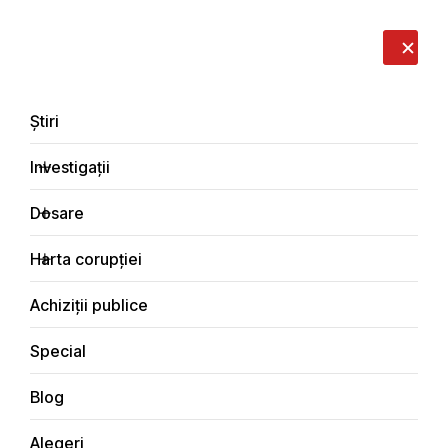
LIVE
EN
RO
RU
Despre noi
Contacte
Donează
Sesizează
Știri
Investigații
Dosare
Investigații
Harta corupției
Principala
Integritate
Achiziții publice
Special
Blog
INTEGRITATE
Alegeri