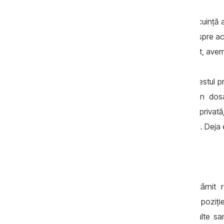
Întrebat dacă cunoaşte despre noua locuinţă a p
explicat că nu doreşte să vorbească despre ac
doamna procuror. Cazul trebuie cercetat, avem n
Avocata Violeta Gaşiţoi consideră că gestul pr
totul în privinţa demnităţii. Dacă are un dos
interogatoriului? Vorbim despre viaţa ei priva
Casa este construită de vreo doi-trei ani. Deja 
Va fi sau nu penalizată disciplinar?
Gestul procurorului Elena Neaga a stârnit r
comportamentul dânsei şi vom avea o poziţie d
informaţia se adevereşte, riscă mai multe sa