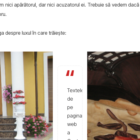
m nici apărătorul, dar nici acuzatorul ei. Trebuie să vedem dacă
oru.
 despre luxul în care trăieşte:
Textele
de
pe
pagina
web
a