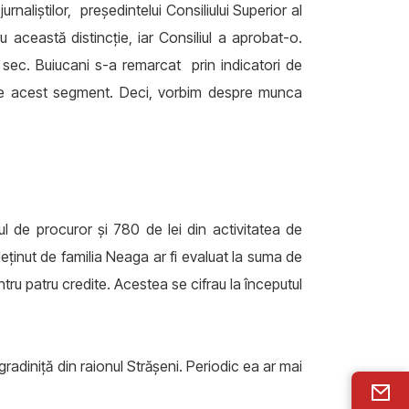
naliştilor, preşedintelui Consiliului Superior al
această distincţie, iar Consiliul a aprobat-o.
a sec. Buiucani s-a remarcat prin indicatori de
ea pe acest segment. Deci, vorbim despre munca
ul de procuror şi 780 de lei din activitatea de
deţinut de familia Neaga ar fi evaluat la suma de
entru patru credite. Acestea se cifrau la începutul
adiniţă din raionul Străşeni. Periodic ea ar mai