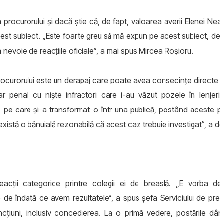
rocurorului şi dacă ştie că, de fapt, valoarea averii Elenei Ne
est subiect. „Este foarte greu să mă expun pe acest subiect, de
evoie de reacţiile oficiale“, a mai spus Mircea Roşioru.
ocurorului este un derapaj care poate avea consecinţe directe a
ar penal cu nişte infractori care i-au văzut pozele în lenje
tă, pe care şi-a transformat-o într-una publică, postând aceste
există o bănuială rezonabilă că acest caz trebuie investigat“, a d
eacţii categorice printre colegii ei de breaslă. „E vorba 
e îndată ce avem rezultatele“, a spus şefa Serviciului de pres
ncţiuni, inclusiv concedierea. La o primă vedere, postările d