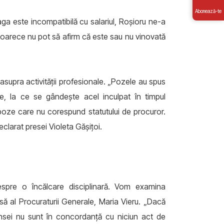
Abonează-te
aga este incompatibilă cu salariul, Roşioru ne-a
oarece nu pot să afirm că este sau nu vinovată
supra activităţii profesionale. „Pozele au spus
rie, la ce se gândeşte acel inculpat în timpul
 poze care nu corespund statutului de procuror.
eclarat presei Violeta Găşiţoi.
despre o încălcare disciplinară. Vom examina
ă al Procuraturii Generale, Maria Vieru. „Dacă
ânsei nu sunt în concordanţă cu niciun act de