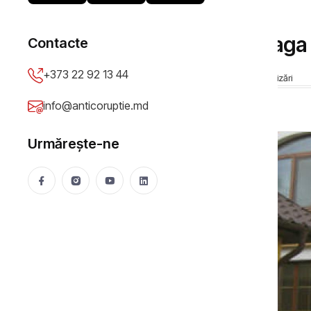
JUSTIŢIE
Luxul procuroarei Neaga
Contacte
+373 22 92 13 44
Cornelia Cozonac
27 Feb 2014
11654 vizualizări
info@anticoruptie.md
Urmărește-ne