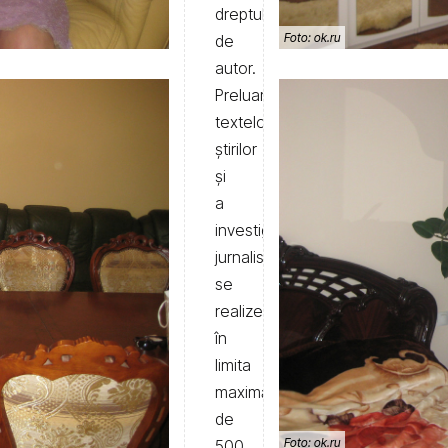
dreptul
Foto: ok.ru
de
autor.
Preluarea
textelor
știrilor
și
a
investigațiilor
jurnalistice
se
realizează
în
limita
maximă
de
Foto: ok.ru
500