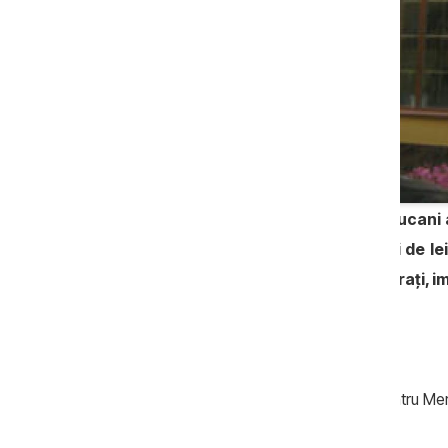
Procurorul adjunct din sectorul Buiucani al
trăieşte. Cu un venit anual de 82 mii de le
suprafaţă de peste 270 de metri pătraţi, imo
Decorată “Pentru Merit”
Omul legii a primit şi titlul de Crucea “Pentru M