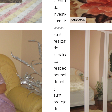
Centrului
de
Investigații
Foto: ok.ru
Jurnalistice
www.anticoruptie.md
sunt
realizate
de
jurnaliști,
cu
respectarea
normelor
deontologice
și
sunt
protejate
de