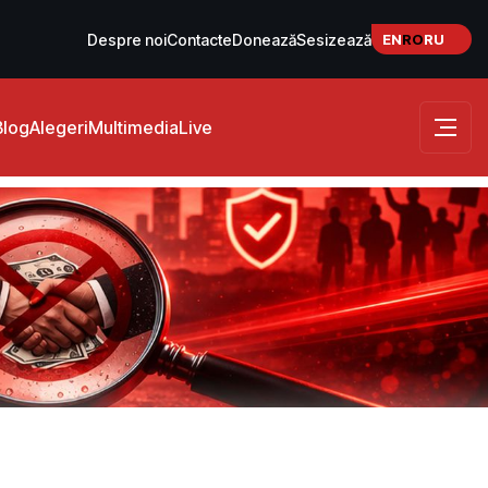
EN
RO
RU
Despre noi
Contacte
Donează
Sesizează
Blog
Alegeri
Multimedia
Live