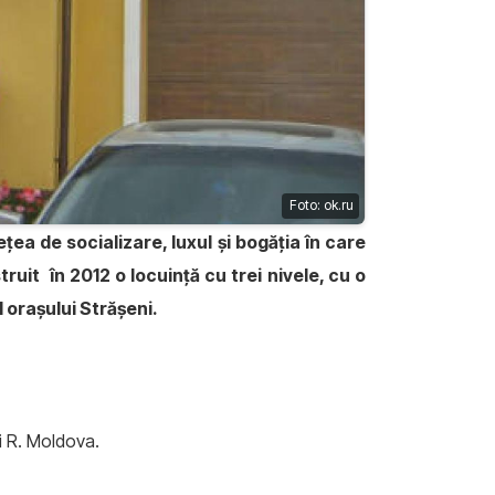
Foto: ok.ru
ţea de socializare, luxul şi bogăţia în care
ruit în 2012 o locuinţă cu trei nivele, cu o
l oraşului Străşeni.
ii R. Moldova.