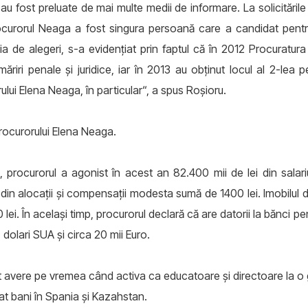
 fost preluate de mai multe medii de informare. La solicitările jur
ocurorul Neaga a fost singura persoană care a candidat pentru 
a de alegeri, s-a evidenţiat prin faptul că în 2012 Procuratur
riri penale şi juridice, iar în 2013 au obţinut locul al 2-l
orului Elena Neaga, în particular“, a spus Roşioru.
rocurorului Elena Neaga.
2, procurorul a agonist în acest an 82.400 mii de lei din salari
 din alocaţii şi compensaţii modesta sumă de 1400 lei. Imobilul 
0 lei. În acelaşi timp, procurorul declară că are datorii la bănci p
 dolari SUA şi circa 20 mii Euro.
 avere pe vremea când activa ca educatoare şi directoare la o gr
igat bani în Spania şi Kazahstan.