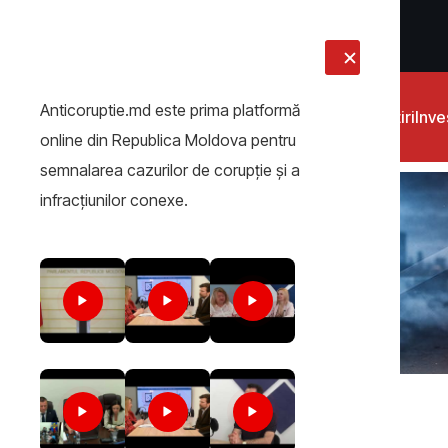
LIVE
Anticoruptie.md este prima platformă
Știri
Inves
online din Republica Moldova pentru
semnalarea cazurilor de corupţie şi a
infracţiunilor conexe.