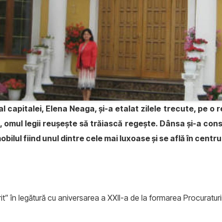
 capitalei, Elena Neaga, şi-a etalat zilele trecute, pe o re
i, omul legii reuşeşte să trăiască regeşte. Dânsa şi-a const
bilul fiind unul dintre cele mai luxoase şi se află în centru
erit” în legătură cu aniversarea a XXII-a de la formarea Procuratur