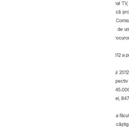
Pozele procuroarei, descoperite de Jurnal TV, au
Pocurorilor, Mircea Roşioru, a declarat că pr
“Candidatura procurorului, analizată de Comisi
performanţă de calitate pe segementul de urmă
calitativă a Procuraturii, în general, şi a procur
Vedeţi
aici
Declaraţia pe avere pentru 2012 a p
Potrivit declaratţiei pe avere pentru anul 201
formator. Soţul său a agonisit în anul respectiv
1,1 mln lei, iar automobilul Opel Astra – la 45.00
anului 2013 astfel: 120.500 lei, 20.0000 lei, 847
Elena Neaga a declarat pentru Jurnal că a făcut
fi lucrat la Moscova, în timp ce soţul ar fi câşt