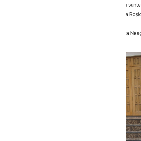
reglementare a statutului procurorilor. Nu sunte
Consiliului Superior al Procurorilor, Mircea Roşi
Fotografiile postate de procuroarea Elena Neaga