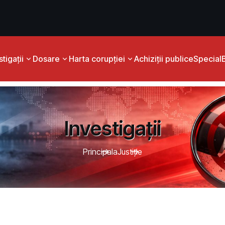
tigații
Dosare
Harta corupției
Achiziții publice
Special
Investigații
Principala
Justiţie