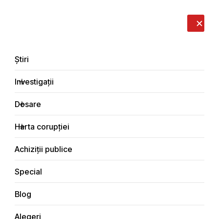
LIVE
EN
RO
RU
Despre noi
Contacte
Donează
Sesizează
Știri
Investigații
Dosare
Investigații
Harta corupției
Principala
Social
Achiziții publice
Special
Blog
SOCIAL
Alegeri