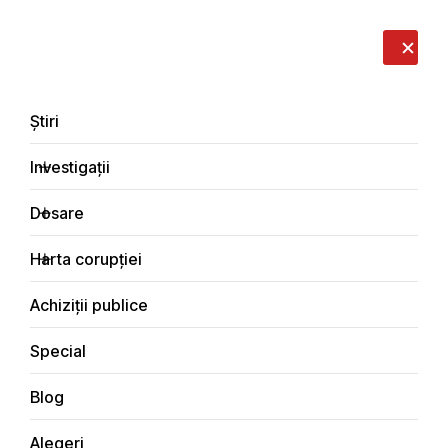
LIVE
EN
RO
RU
Despre noi
Contacte
Donează
Sesizează
Știri
Investigații
Dosare
Alegeri
Harta corupției
Principala
Alegeri
Achiziții publice
Special
Blog
Alegeri