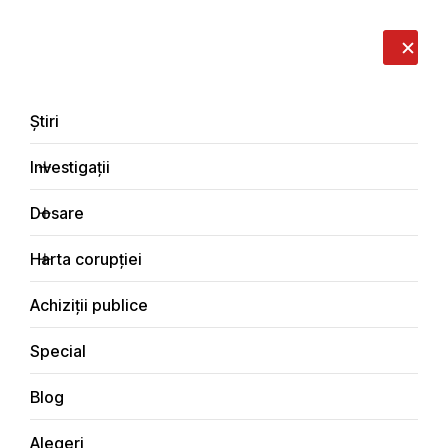
LIVE
EN
RO
RU
Despre noi
Contacte
Donează
Sesizează
Știri
Investigații
Dosare
Social
Harta corupției
Principala
Investigații
Social
Achiziții publice
Special
Blog
Justiţie
Alegeri