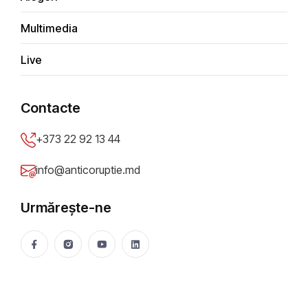
Multimedia
Economic
Live
Bani publici
Contacte
Achiziţii publice
+373 22 92 13 44
info@anticoruptie.md
Social
Urmărește-ne
Integritate