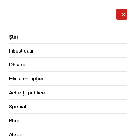
LIVE
EN
RO
RU
Despre noi
Contacte
Donează
Sesizează
Știri
Investigații
Dosare
Investigații
Harta corupției
Principala
Investigații
Achiziții publice
Special
Blog
Justiţie
Alegeri