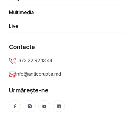
Multimedia
Economic
Live
Bani publici
Contacte
Achiziţii publice
+373 22 92 13 44
info@anticoruptie.md
Social
Urmărește-ne
Integritate