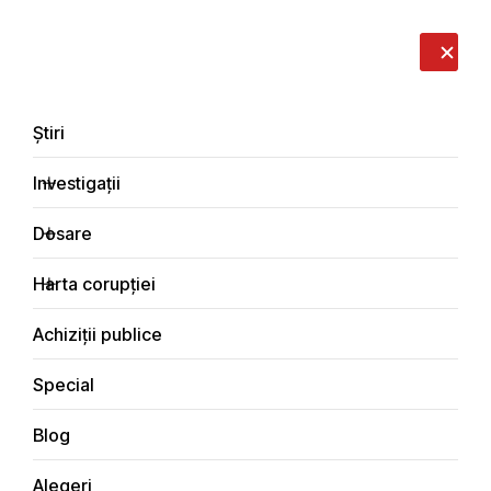
LIVE
EN
RO
RU
Despre noi
Contacte
Donează
Sesizează
Știri
Investigații
Dosare
Investigații
Harta corupției
Principala
Investigații
Achiziții publice
Special
Blog
Justiţie
Alegeri