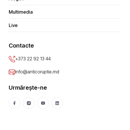
Multimedia
Economic
Live
Bani publici
Contacte
Achiziţii publice
+373 22 92 13 44
info@anticoruptie.md
Social
Urmărește-ne
Integritate