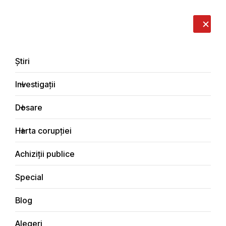
LIVE
EN
RO
RU
Despre noi
Contacte
Donează
Sesizează
Știri
Investigații
Dosare
Achiziții publice
Harta corupției
Principala
Achiziții publice
Special
Blog
ACHIZIȚII PUBLICE
Alegeri