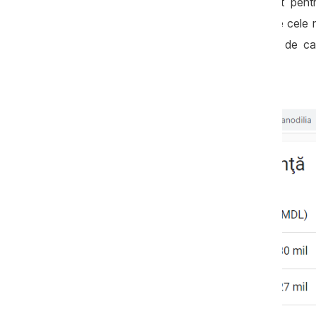
Surse din cadrul ONVV au recunoscut pentru
contractele de achiziție din motiv că de cel
asemenea, agentul economic dispune de capa
îndeplinească condițiile impuse.