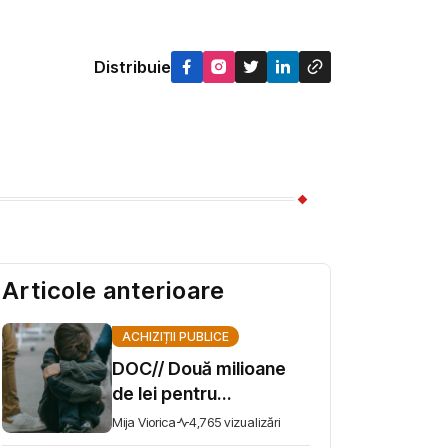
Distribuie
Articole anterioare
ACHIZIȚII PUBLICE
DOC// Două milioane
de lei pentru
prevenirea bullying-ului
Mija Viorica
4,765 vizualizări
școlar. Ministerul