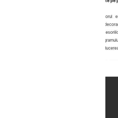
consumatorilor cu noile vinuri apărute pe p
Conform caietului de sarcini, operatorul
acțiuni: închirierea locației; servicii de dec
tehnic; închirierea mobilierului și accesor
elaborarea scenariului; asigurarea programului
servicii de design; servicii de tipar și producere