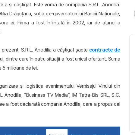
are a și câștigat. Este vorba de compania S.R.L. Anodilia.
ilia Drăguțanu, soția ex-guvernatorului Băncii Naționale,
ra ei. Firma a fost înființată în 2002, iar de atunci a
t.
n prezent, S.R.L. Anodilia a căștigat șapte
contracte de
ui, dintre care în patru situații a fost unicul ofertant. Suma
 5 milioane de lei.
anizare şi logistica evenimentului Vernisajul Vinului din
SRL Anodilia, ”Business TV Media”, IM Tatra-Bis SRL, S.C.
ee a fost declarată compania Anodilia, care a propus cel