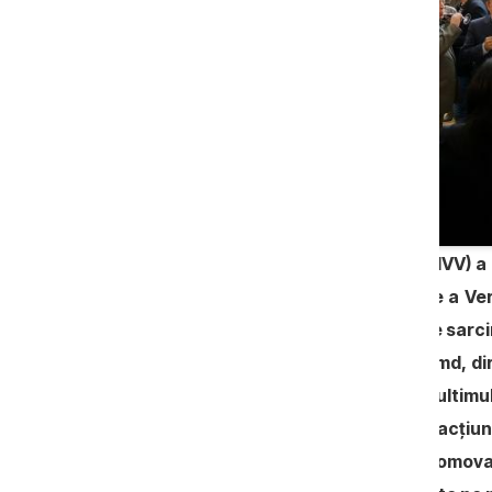
Oficiul Național al Viei si Vinului (ONVV) 
desfășurare a celei de-a XX-a ediție a Vern
de 500 000 lei. Conform caietului de sarci
curent. Contactat de anticoruptie.md, di
curând funcția, a precizat că este ultimul
pentru acest an, în baza planului de acțiu
Evenimentul are drept scop promovare