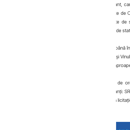
Republicii, s-a înscris un singur participant, c
50% din activele companiei sunt deținute de Ot
Dorin Drăguțanu, alte 50% sunt deținute de so
câștigat mai multe contracte cu instituții de sta
Conform informațiilor publice, din 2014 până î
achiziție
doar cu Oficiul Național al Viei și Vinul
totală a contractelor câștigate este de aproape
De exemplu, pentru achiziția serviciilor de org
2019 au înaintat ofertele patru participanți: 
"Media Show Grup" SRL. Câștigătoare a licitați
mai mic preț.