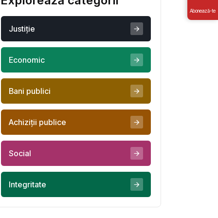
Explorează categorii
Abonează-te
Justiţie
Economic
Bani publici
Achiziţii publice
Social
Integritate