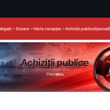
tigații
Dosare
Harta corupției
Achiziții publice
Special
Achiziții publice
Principala