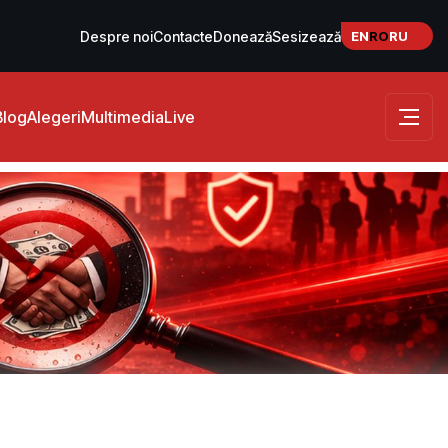
EN
RO
RU
Despre noi
Contacte
Donează
Sesizează
Blog
Alegeri
Multimedia
Live