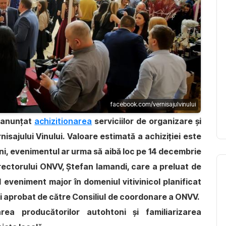
facebook.com/vernisajulvinului
a anunțat
achizitionarea
serviciilor de organizare și
isajului Vinului. Valoare estimată a achiziției este
ni, evenimentul ar urma să aibă loc pe 14 decembrie
rectorului ONVV, Ștefan Iamandi, care a preluat de
 eveniment major în domeniul vitivinicol planificat
ni aprobat de către Consiliul de coordonare a ONVV.
a producătorilor autohtoni și familiarizarea