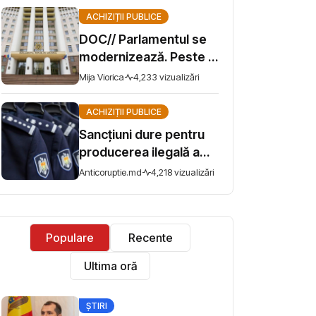
Educației vrea să
ACHIZIȚII PUBLICE
instruiască peste 2000
DOC// Parlamentul se
de profesori
modernizează. Peste 2
milioane de lei pentru
Mija Viorica
4,233 vizualizări
videoconferințe
ACHIZIȚII PUBLICE
Sancțiuni dure pentru
producerea ilegală a
uniformelor de serviciu
Anticoruptie.md
4,218 vizualizări
din domeniul apărării și
securității publice
Populare
Recente
Ultima oră
ȘTIRI