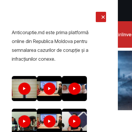
LIVE
Anticoruptie.md este prima platformă
Știri
Inves
online din Republica Moldova pentru
semnalarea cazurilor de corupţie şi a
infracţiunilor conexe.