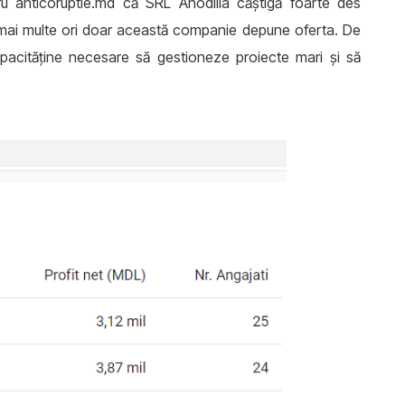
 anticoruptie.md că SRL Anodilia căștigă foarte des
e mai multe ori doar această companie depune oferta. De
cităține necesare să gestioneze proiecte mari și să