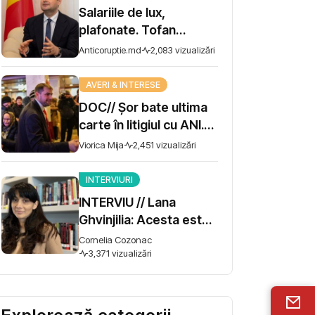
Salariile de lux,
plafonate. Tofan
propune moratoriu
Anticoruptie.md
2,083 vizualizări
pentru prime și
bonusuri
AVERI & INTERESE
DOC// Șor bate ultima
carte în litigiul cu ANI.
Miza - 10 milioane de lei
Viorica Mija
2,451 vizualizări
INTERVIURI
INTERVIU // Lana
Ghvinjilia: Acesta este
și războiul nostru. Fără
Cornelia Cozonac
victoria Ucrainei,
3,371 vizualizări
Georgia nu se poate
salva