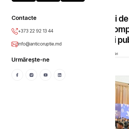
ACHIZIȚII PUBLICE
Licitație de 500 de mii de
Contacte
Vernisajului Vinului: com
+373 22 92 13 44
cu abonament la banii pub
info@anticoruptie.md
Gherta Tatiana
16 Nov 2023
17042 vizualizări
Urmărește-ne