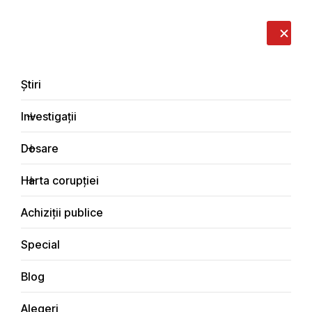
LIVE
EN
RO
RU
Despre noi
Contacte
Donează
Sesizează
Știri
Investigații
Dosare
Blog
Harta corupției
Principala
Achiziții publice
Special
Blog
BLOG
Alegeri