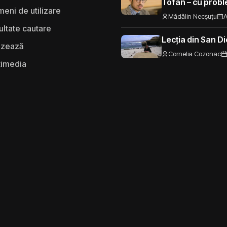
Tofan – cu probl
eni de utilizare
spre UE
Mădălin Necșuțu
A
ultate cautare
Lecția din San D
izează
Cornelia Cozonac
timedia