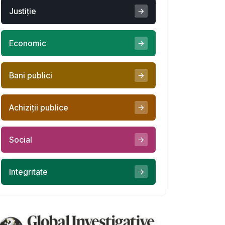
Justiţie
Economic
Bani publici
Achiziţii publice
Social
Integritate