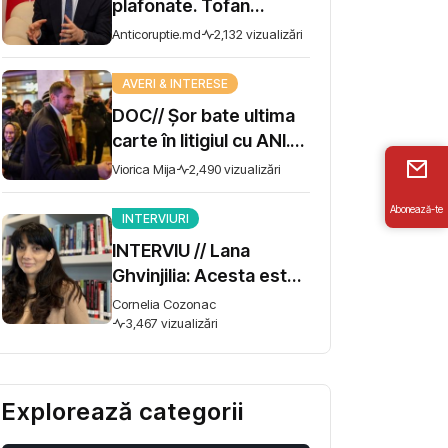
plafonate. Tofan
propune moratoriu
Anticoruptie.md
2,132 vizualizări
pentru prime și
bonusuri
AVERI & INTERESE
DOC// Șor bate ultima
carte în litigiul cu ANI.
Miza - 10 milioane de lei
Viorica Mija
2,490 vizualizări
Abonează-te
INTERVIURI
INTERVIU // Lana
Ghvinjilia: Acesta este
și războiul nostru. Fără
Cornelia Cozonac
victoria Ucrainei,
3,467 vizualizări
Georgia nu se poate
salva
Explorează categorii