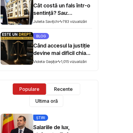
Cât costă un fals într-o
sentință? Sau:
Cucerescu să vă
Julieta Savițchi
783 vizualizări
judece
BLOG
Când accesul la justiție
devine mai dificil chiar
din cauza instituției
Violeta Gașițoi
1,015 vizualizări
care ar trebui să îl
faciliteze
Populare
Recente
Ultima oră
ȘTIRI
Salariile de lux,