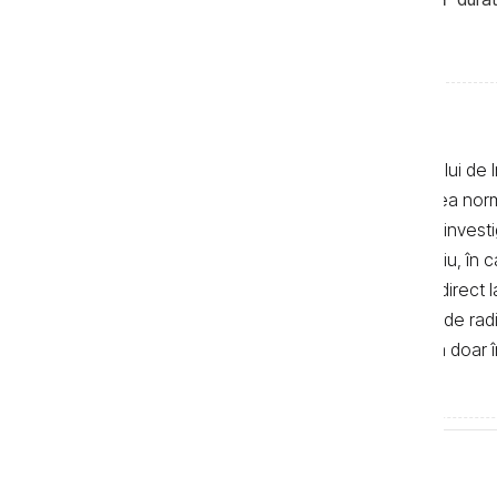
incoerentă.
Textele de pe pagina web a Centrului de I
realizate de jurnaliști, cu respectarea no
autor. Preluarea textelor știrilor și a invest
de 500 de semne. În mod obligatoriu, în cazu
sau bloguri) trebuie indicat şi linkul direc
primul alineat, iar în cazul posturilor de ra
integrală a textelor se poate realiza doar 
de Investigații Jurnalistice.
Tag-uri
Blog