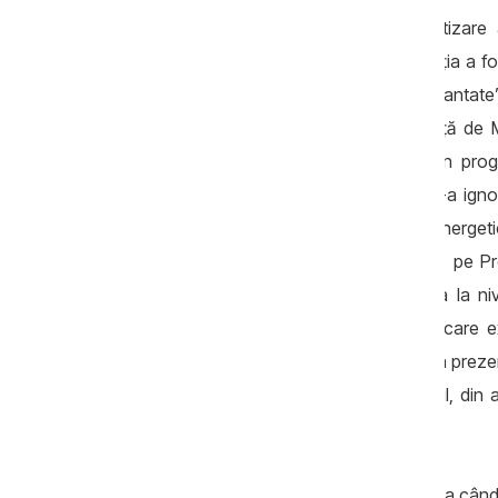
- Eu văd o eroare de calcul și prioritizare 
concentreze pe subiecte urgente, atenția a fo
polulitucă externă care deja erau “garantate
occidentali, care deja sunt deschiși față de 
discuții la nivel înalt cu partea rusă. În pr
securității energetice, dar guvernarea l-a ig
procrastinat în raport cu securitatea energe
consilier pe politică externă) a sfătuit-o pe
scris încă în 2020, că relația cu Rusia la n
înseamnă ignorarea factorului rusesc (care e
mandat de președinte, Maia Sandu nu a prezenta
componenta relațiilor cu Rusia. Probabil, din
puțin in raport cu Rusia.
- Nu exclud că am putea ajunge în situația cân