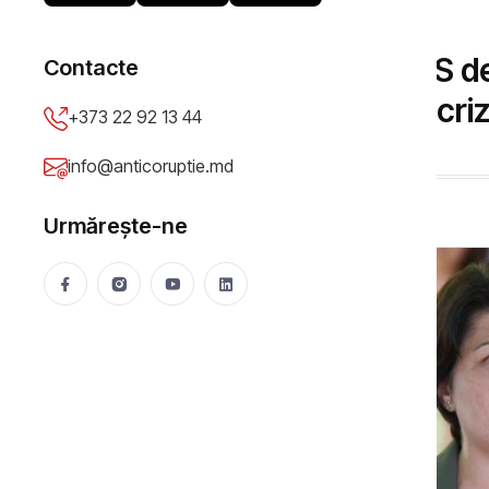
BLOG
Ce denotă refuzul PAS de
Contacte
Gavrilița pe marginea cri
+373 22 92 13 44
Anticoruptie.md
14 Oct 2021
5527 vizualizări
info@anticoruptie.md
Urmărește-ne