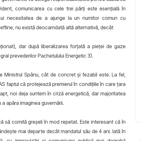
ident, comunicarea cu cele trei părți este esențială în
locui necesitatea de a ajunge la un numitor comun cu
tine, nu există deocamdată altă alternativă, decât
onat), dar după liberalizarea forțată a pieței de gaze
ral prevederilor Pachetulului Energetic 3).
 Ministrul Spânu, cât de concret și fezabil este. La fel,
faptul că protejează premierul în condițiile în care țara
fapt, noi deja suntem în criză energetică, dar majoritatea
u a apăra imaginea guvernării.
ă să comită greșeli în mod repetat. Este interesant că în
ndește mai departe decât mandatul său de 4 ani. Iată în
tă, cu improvizări și comunicare publică mai degrabă