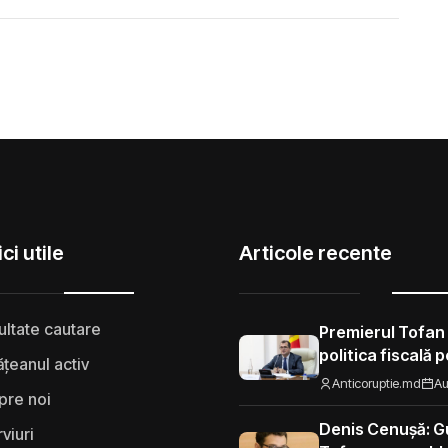
ci utile
Articole recente
ultate cautare
Premierul Tofan
politica fiscală 
țeanul activ
„Nu mi se pare 
Anticoruptie.md
Au
pre noi
să fie taxat la fe
Moldova”
Denis Cenușă: Gu
rviuri