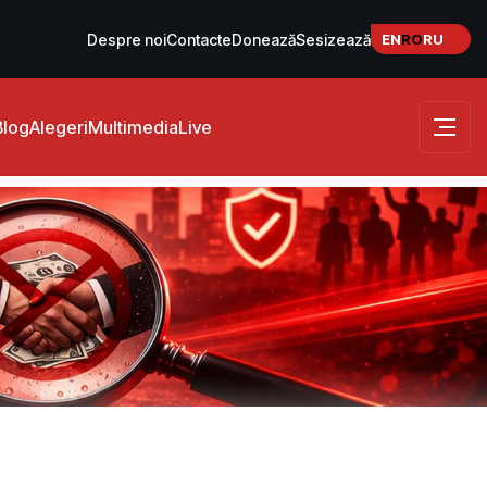
EN
RO
RU
Despre noi
Contacte
Donează
Sesizează
Blog
Alegeri
Multimedia
Live