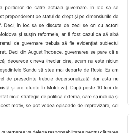
a politicilor de către actuala guvernare. În loc să se
st preponderent pe statul de drept și pe dimensiunile de
”. Deci, în loc să se discute de zeci se ori cu actorii
Moldova și susțin reformele, ar fi fost cazul ca să aibă
ogramul de guvernare trebuia să fie evidențiat subiectul
norat. Deci din August încoace, guvernarea se pare că a
tică, deoarece cineva (neclar cine, acum nu este niciun
 Președintele Sandu să stea mai departe de Rusia. Eu am
ivel de președinte trebuie depersonalizată, dar asta nu
xistă și are efecte în Moldova). După peste 10 luni de
t nicio strategie de politică externă, care să includă și
 acest motiv, se pot vedea episoade de improvizare, cel
d guvernarea va delega responsabilitatea pentru căutarea