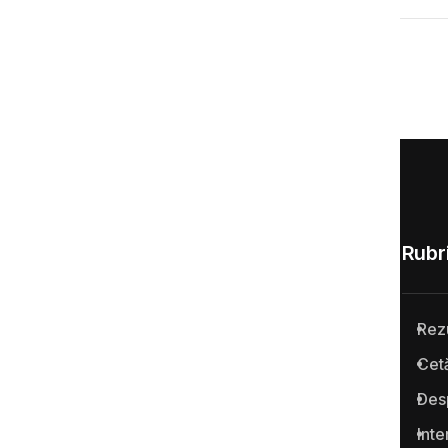
Rubri
Rez
Anticoruptie.md este prima
Cetă
platformă online din Republica
Des
Moldova pentru semnalarea
cazurilor de corupţie şi a
Inte