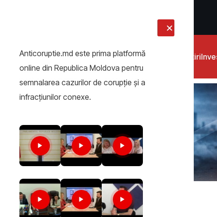
LIVE
Anticoruptie.md este prima platformă
Știri
Inves
online din Republica Moldova pentru
semnalarea cazurilor de corupţie şi a
infracţiunilor conexe.