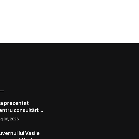
 a prezentat
pentru consultări:
corect ca avocado
g 06, 2026
l ca un măr din
vernul lui Vasile