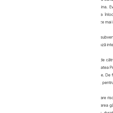
unor soluții către UE, România și Ucraina. Ev
mitigarea crizei, dar acest lucru nu va în
Gazprom/Rusia. Dacă Moldova vrea gaze mai ief
dacă România începe să livreze gaz (subvenți
moldovenești (care încă nu implementează integ
Aștept să văd planul de acțiuni promis de către
vreau să văd cum argumentează majoritatea PAS 
se mișcă în direcția unei crize energetice. De 
PAS se pare că vrea să ignore realitatea, pentr
Fără gândire strategică, această guvernare risc
materie de integrare europeană, guvernarea gâ
alte domenii, viziunea este de scurtă dura