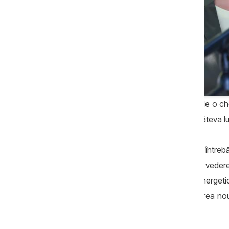
Faptul că PAS nu a susținut solicitarea de o c
situației din sectorul energetic denotă câteva lu
- PAS știe că guvernul nu are răspuns la întreb
(care pur și simplu au fost trecute cu vederea 
deoarece vorbim despre securitatea energetică)
deja de pe 7 August, îndată după investirea noul
vrut să se întâmple.