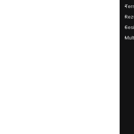
infracţiunilor conexe.
Term
Rez
Ses
Mul
Portalul www.anticoruptie.md
este realizat cu suportul
Fundației Soros-Moldova.
Categorii
Justiţie
Economic