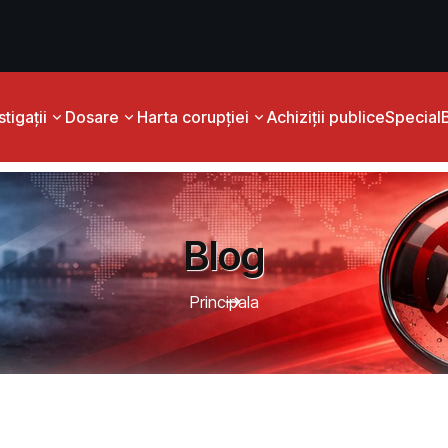
tigații
Dosare
Harta corupției
Achiziții publice
Special
Blog
Principala