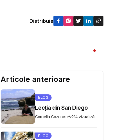
Distribuie
Articole anterioare
BLOG
Lecția din San Diego
Cornelia Cozonac
214 vizualizări
BLOG