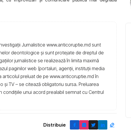
nvestigații Jurnalistice www.anticoruptie.md sunt
rmelor deontologice și sunt protejate de dreptul de
igațiilor jurnalistice se realizează în limita maximă
l paginilor web (portaluri, agenții, instituţii media
t la articolul preluat de pe www.anticoruptie.md în
dio și TV – se citează obligatoriu sursa. Preluarea
în condiţiile unui acord prealabil semnat cu Centrul
Distribuie