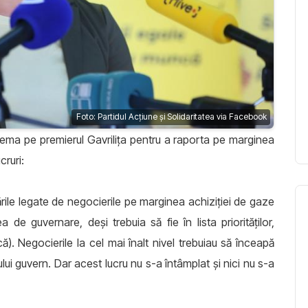
Foto: Partidul Acțiune și Solidaritatea via Facebook
hema pe premierul Gavrilița pentru a raporta pe marginea
cruri:
ările legate de negocierile pe marginea achiziției de gaze
de guvernare, deși trebuia să fie în lista priorităților,
. Negocierile la cel mai înalt nivel trebuiau să înceapă
ui guvern. Dar acest lucru nu s-a întâmplat și nici nu s-a