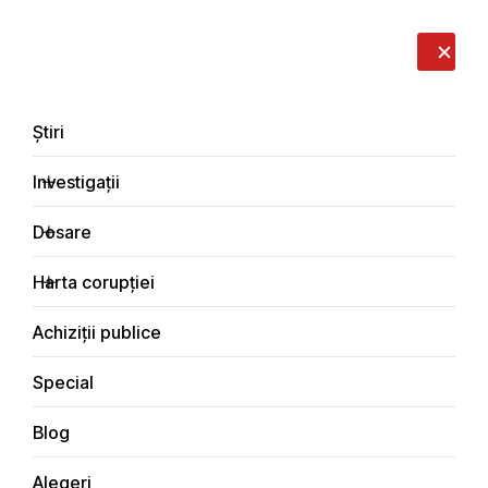
LIVE
EN
RO
RU
Despre noi
Contacte
Donează
Sesizează
Știri
Investigații
Dosare
Blog
Harta corupției
Principala
Achiziții publice
Special
Blog
BLOG
Alegeri