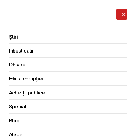
LIVE
EN
RO
RU
Despre noi
Contacte
Donează
Sesizează
Știri
Investigații
Dosare
Blog
Harta corupției
Principala
Achiziții publice
Special
Blog
BLOG
Alegeri