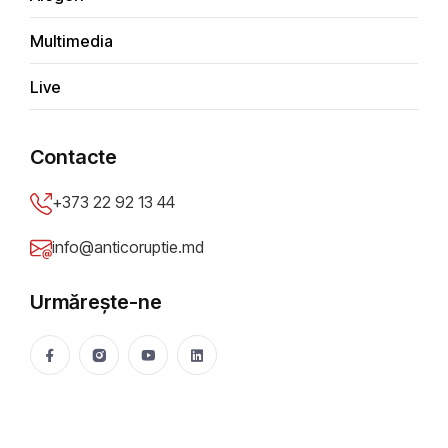
Importanța solidarității
Multimedia
Anticoruptie.md
09 Feb 2022
3012 vizualizări
Live
Distribuie
Contacte
+373 22 92 13 44
info@anticoruptie.md
Urmărește-ne
Foto: CIJM