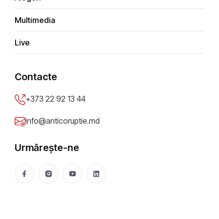
Responsabilitatea copiilor față
Multimedia
de părinți: este o obligație
morală și legală
Live
Anticoruptie.md
24 Jan 2025
353 vizualizări
Contacte
Distribuie
+373 22 92 13 44
info@anticoruptie.md
Urmărește-ne