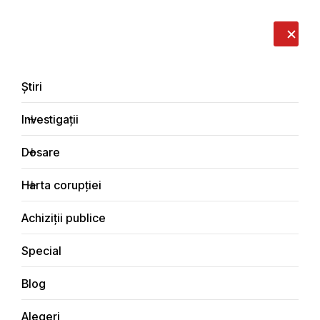
LIVE
EN
RO
RU
Despre noi
Contacte
Donează
Sesizează
Știri
Investigații
Dosare
Blog
Harta corupției
Principala
Achiziții publice
Special
Blog
BLOG
Alegeri