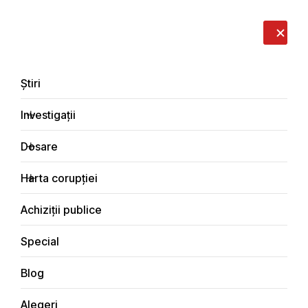
LIVE
EN
RO
RU
Despre noi
Contacte
Donează
Sesizează
Știri
Investigații
Dosare
Cetățeanul activ
Harta corupției
Principala
Achiziții publice
Special
Blog
CETĂȚEANUL ACTIV
Alegeri