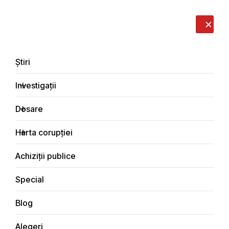
LIVE
EN
RO
RU
Despre noi
Contacte
Donează
Sesizează
Știri
Investigații
Dosare
Dosare
Harta corupției
Principala
Dosare de corupție
Achiziții publice
Special
Blog
DOSARE DE CORUPȚIE
Alegeri