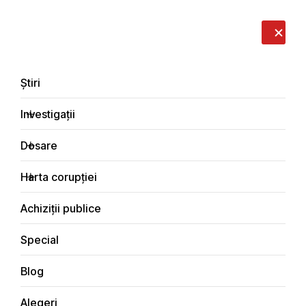
LIVE
EN
RO
RU
Despre noi
Contacte
Donează
Sesizează
Știri
Investigații
Dosare
Dosare
Harta corupției
Principala
Dosare de corupție
Achiziții publice
Special
Blog
DOSARE DE CORUPȚIE
Alegeri