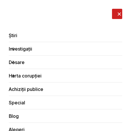
LIVE
EN
RO
RU
Despre noi
Contacte
Donează
Sesizează
Știri
Investigații
Dosare
Dosare
Harta corupției
Principala
Dosare de corupție
Achiziții publice
Special
Blog
DOSARE DE CORUPȚIE
Alegeri