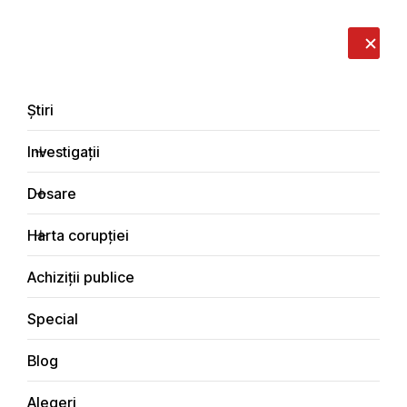
LIVE
EN
RO
RU
Despre noi
Contacte
Donează
Sesizează
Știri
Investigații
Dosare
Dosare
Harta corupției
Principala
Dosare de corupție
Achiziții publice
Special
Blog
DOSARE DE CORUPȚIE
Alegeri