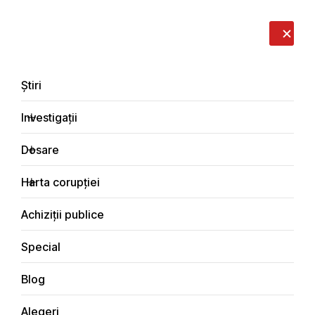
LIVE
EN
RO
RU
Despre noi
Contacte
Donează
Sesizează
Știri
Investigații
Dosare
Dosare
Harta corupției
Principala
Dosare de corupție
Achiziții publice
Special
Blog
DOSARE DE CORUPȚIE
Alegeri