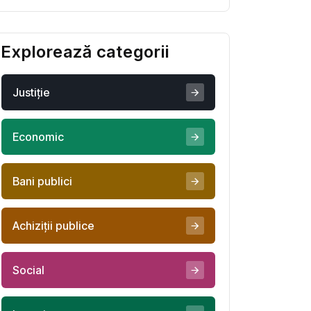
Georgia nu se poate
salva
Explorează categorii
Justiţie
Economic
Bani publici
Achiziţii publice
Social