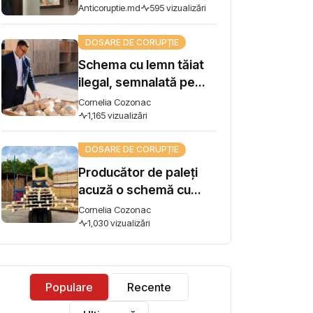
șef de direcție la AIPA,
Anticoruptie.md
595 vizualizări
reținut pentru trafic de
influență
DOSARE DE CORUPȚIE
Schema cu lemn tăiat
ilegal, semnalată pe
Harta Corupției, ajunge
Cornelia Cozonac
la Guvern. Premierul
1,165 vizualizări
Vasile Tofan: „Subiectul
DOSARE DE CORUPȚIE
se ia în lucru”
Producător de paleți
acuză o schemă cu
lemn tăiat ilegal și cere
Cornelia Cozonac
intervenția premierului:
1,030 vizualizări
"Concurez cu firme
care își iau materia
primă din pădure tăiată
Populare
Recente
ilegal"