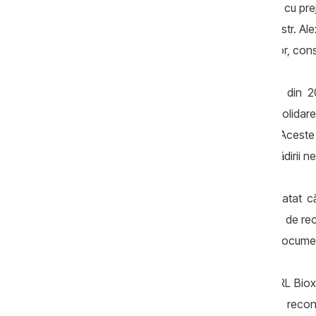
depăşirea atribuţiilor de serviciu, soldate cu prej
2005, cumpărarea clădirii nefinisate din str. Al
când prețul acesteia, potrivit evaluatorilor, cons
Potrivit unui raport al Curţii de Conturi din
executarea lucrărilor de demolare, consolidare
100, în sumă de 2,9 milioane de lei. Aceste c
reconstrucţie şi construcţie-montaj a clădirii ne
Auditorii Curții de Conturi au mai constatat 
câştigătoare pentru efectuarea lucrărilor de re
a desfăşurat cu încălcări grave, în lipsa document
În anul 2006, în urma utilizării de către SRL Bi
normele incluse în devizul lucrărilor de reco