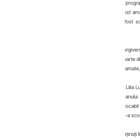
la începutul examinării dosarului au fost prog
fost lucrative. O parte din şedinţe au fost a
solicitarea justiţiabililor. Pe parcurs, a fos
cunoştinţă cu dosarul.
În special, examinarea dosarului a fost tergive
aflat Partidul Socialiştilor, susţinut de o parte 
fost amânate toate cele 8 şedinţe programate, i
Dosarul se află în gestiunea magistratei Lilia 
presei pentru averea sa. În primăvara anului
dosarul în care a fost condamnat irevocabil
apartamentul de lux pe care magistrata l-a sco
Valeriu Balaban și Boris Crigan au fost reținuți î