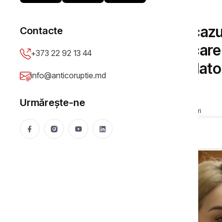
DOSARE DE CORUPȚIE
Dosar tergiversat în cazu
Contacte
general. Magistrata car
+373 22 92 13 44
pentru achitarea lui Plato
info@anticoruptie.md
lux
Urmărește-ne
Anticoruptie.md
28 Sep 2022
7645 vizualizări