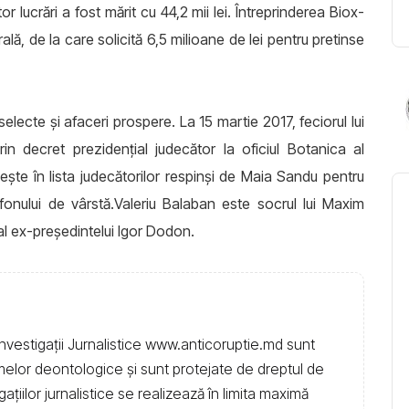
r lucrări a fost mărit cu 44,2 mii lei. Întreprinderea Biox-
ă, de la care solicită 6,5 milioane de lei pentru pretinse
 selecte și afaceri prospere. La 15 martie 2017, feciorul lui
in decret prezidenţial judecător la oficiul Botanica al
şte în lista judecătorilor respinşi de Maia Sandu pentru
fonului de vârstă.Valeriu Balaban este socrul lui Maxim
 al ex-președintelui Igor Dodon.
nvestigații Jurnalistice www.anticoruptie.md sunt
rmelor deontologice și sunt protejate de dreptul de
igațiilor jurnalistice se realizează în limita maximă