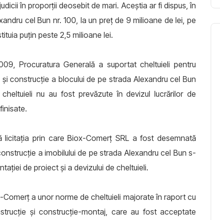
udicii în proporţii deosebit de mari. Aceștia ar fi dispus, în
exandru cel Bun nr. 100, la un preț de 9 milioane de lei, pe
tituia puțin peste 2,5 milioane lei.
 2009, Procuratura Generală a suportat cheltuieli pentru
 şi construcţie a blocului de pe strada Alexandru cel Bun
heltuieli nu au fost prevăzute în devizul lucrărilor de
finisate.
că licitaţia prin care Biox-Comerţ SRL a fost desemnată
construcţie a imobilului de pe strada Alexandru cel Bun s-
aţiei de proiect şi a devizului de cheltuieli.
ox-Comerţ a unor norme de cheltuieli majorate în raport cu
nstrucţie şi construcţie-montaj, care au fost acceptate