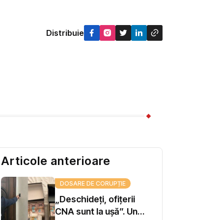
Distribuie
Articole anterioare
DOSARE DE CORUPȚIE
„Deschideți, ofițerii
CNA sunt la ușă”. Un