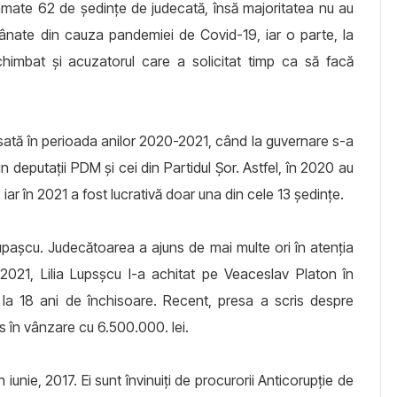
ramate 62 de şedinţe de judecată, însă majoritatea nu au
mânate din cauza pandemiei de Covid-19, iar o parte, la
t schimbat şi acuzatorul care a solicitat timp ca să facă
rsată în perioada anilor 2020-2021, când la guvernare s-a
din deputaţii PDM şi cei din Partidul Şor. Astfel, în 2020 au
ar în 2021 a fost lucrativă doar una din cele 13 şedinţe.
Lupaşcu. Judecătoarea a ajuns de mai multe ori în atenţia
 2021, Lilia Lupsşcu l-a achitat pe Veaceslav Platon în
 la 18 ani de închisoare. Recent, presa a scris despre
s în vânzare cu 6.500.000. lei.
n iunie, 2017. Ei sunt învinuiți de procurorii Anticorupție de