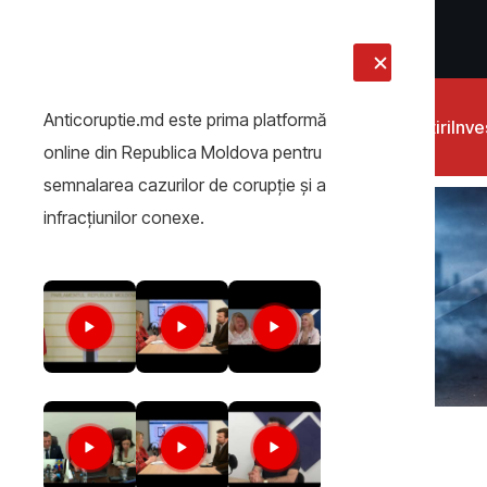
LIVE
Anticoruptie.md este prima platformă
Știri
Inves
online din Republica Moldova pentru
semnalarea cazurilor de corupţie şi a
infracţiunilor conexe.