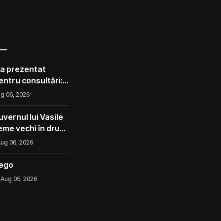
 a prezentat
pentru consultări:
corect ca avocado
g 06, 2026
l ca un măr din
vernul lui Vasile
eme vechi în drum
ug 06, 2026
iego
Aug 05, 2026