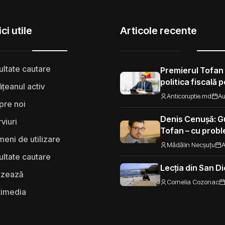
ci utile
Articole recente
ultate cautare
Premierul Tofan
politica fiscală 
țeanul activ
„Nu mi se pare 
Anticoruptie.md
Au
pre noi
să fie taxat la fe
Moldova”
Denis Cenușă: Gu
rviuri
Tofan – cu probl
eni de utilizare
spre UE
Mădălin Necșuțu
A
ultate cautare
Lecția din San D
izează
Cornelia Cozonac
timedia