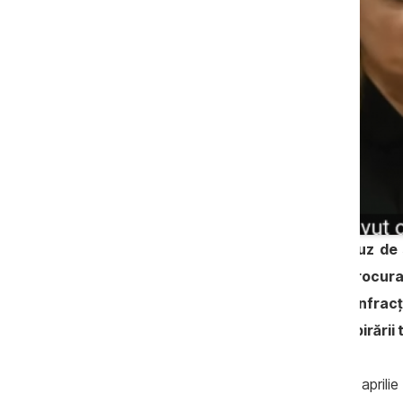
Dosarul în care sunt învinuiți de abuz de 
fostul șef de direcție din cadrul Procura
Judecătoria Chişinău. Presupusa infracţ
procesul să fie încetat din cauza expirării
Deși a fost trimis în judecată încă în luna april