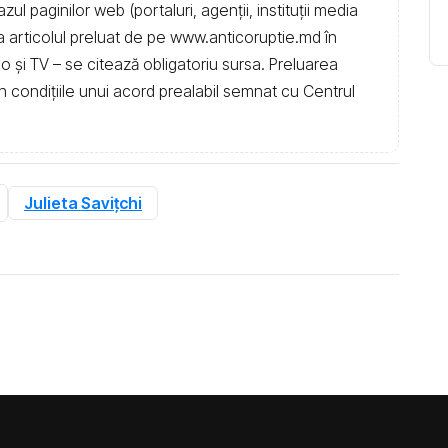
l paginilor web (portaluri, agenții, instituţii media
t la articolul preluat de pe www.anticoruptie.md în
dio și TV – se citează obligatoriu sursa. Preluarea
în condiţiile unui acord prealabil semnat cu Centrul
Julieta Savițchi