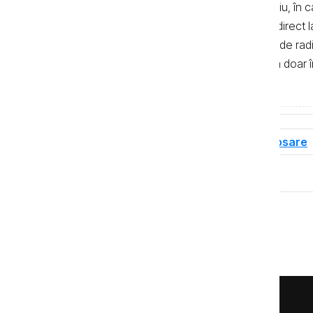
de 500 de semne. În mod obligatoriu, în cazu
sau bloguri) trebuie indicat şi linkul direc
primul alineat, iar în cazul posturilor de ra
integrală a textelor se poate realiza doar 
de Investigații Jurnalistice.
Tag-uri
Dosare de corupție
Dosare
Distribuie