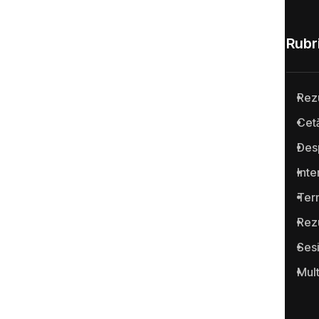
Rubri
Rez
Anticoruptie.md este prima
Cetă
platformă online din Republica
Des
Moldova pentru semnalarea
cazurilor de corupţie şi a
Inte
infracţiunilor conexe.
Term
Rez
Ses
Mul
Portalul www.anticoruptie.md
este realizat cu suportul