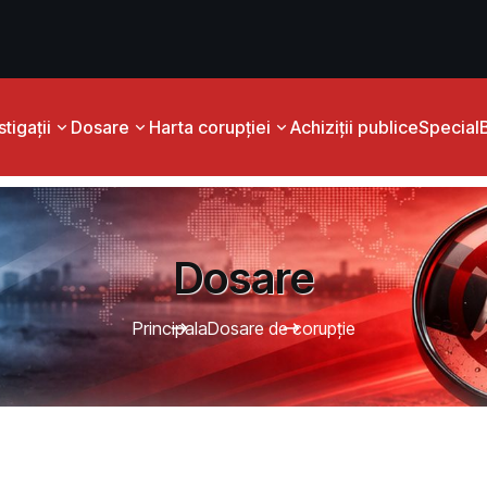
tigații
Dosare
Harta corupției
Achiziții publice
Special
Dosare
Principala
Dosare de corupție