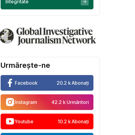
Integritate
Urmărește-ne
Facebook
20.2 k Abonați
Instagram
42.2 k Urmăritori
Youtube
10.2 k Abonați