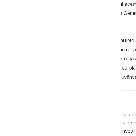
nejustificat de către Procuratură, volumul acesto
Comerţ a atacat în judecată Procuratura General
lucrări, care nu ar fi fost achitate.
Cei doi foști procurori dețin imobile în cartiere
Boris Crigan, Dragoş Crigan, a fost numit pr
Judecătoriei Chişinău. Dragoş Crigan se regăse
prelungirea mandatelor până la atingerea pla
Lebedinschi, consilierul și purtătorul de cuvânt
Textele de pe pagina web a Centrului de I
realizate de jurnaliști, cu respectarea no
autor. Preluarea textelor știrilor și a invest