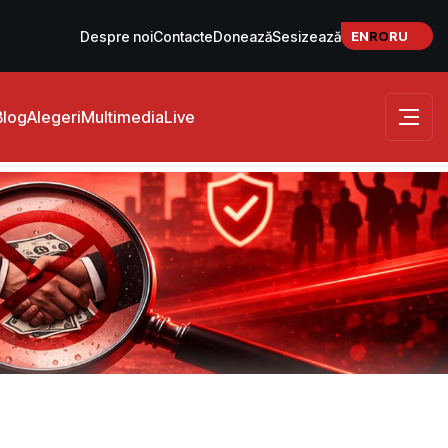
EN
RO
RU
Despre noi
Contacte
Donează
Sesizează
Blog
Alegeri
Multimedia
Live