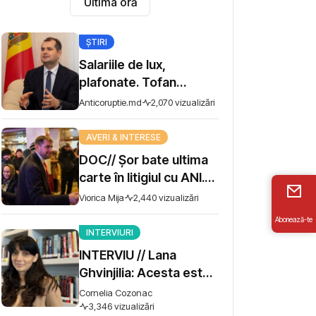
Ultima oră
ȘTIRI
Salariile de lux,
plafonate. Tofan
propune moratoriu
Anticoruptie.md
2,070 vizualizări
pentru prime și
bonusuri
AVERI & INTERESE
DOC// Șor bate ultima
carte în litigiul cu ANI.
Miza - 10 milioane de lei
Viorica Mija
2,440 vizualizări
Abonează-te
INTERVIURI
INTERVIU // Lana
Ghvinjilia: Acesta este
și războiul nostru. Fără
Cornelia Cozonac
victoria Ucrainei,
3,346 vizualizări