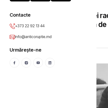
DOSARE DE CORUPȚIE
Dosarul șefului secției rad
Contacte
Oncologic, cu mașină de 
+373 22 92 13 44
instanța de fond
info@anticoruptie.md
Mija Viorica
13 Oct 2022
3847 vizualizări
Urmărește-ne