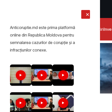
LIVE
Anticoruptie.md este prima platformă
Știri
Inves
online din Republica Moldova pentru
semnalarea cazurilor de corupţie şi a
infracţiunilor conexe.