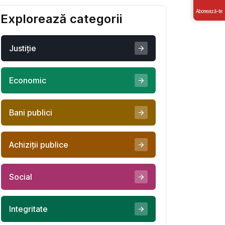
salva
Abonează-te
Explorează categorii
Justiţie
Economic
Bani publici
Achiziţii publice
Social
Integritate