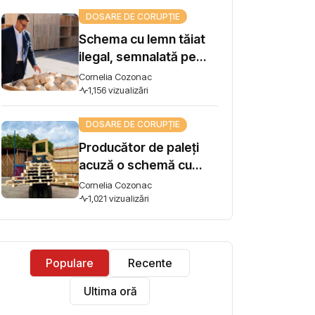
influență
DOSARE DE CORUPȚIE
Schema cu lemn tăiat
ilegal, semnalată pe
Harta Corupției, ajunge
Cornelia Cozonac
la Guvern. Premierul
1,156 vizualizări
Vasile Tofan: „Subiectul
DOSARE DE CORUPȚIE
se ia în lucru”
Producător de paleți
acuză o schemă cu
lemn tăiat ilegal și cere
Cornelia Cozonac
intervenția premierului:
1,021 vizualizări
"Concurez cu firme
care își iau materia
primă din pădure tăiată
Populare
Recente
ilegal"
Ultima oră