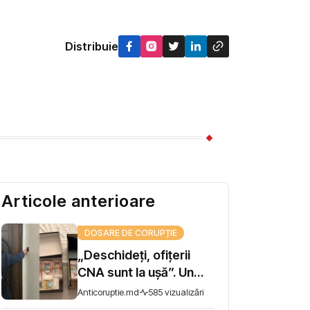
Distribuie
Articole anterioare
DOSARE DE CORUPȚIE
„Deschideți, ofițerii
CNA sunt la ușă”. Un
șef de direcție la AIPA,
Anticoruptie.md
585 vizualizări
reținut pentru trafic de