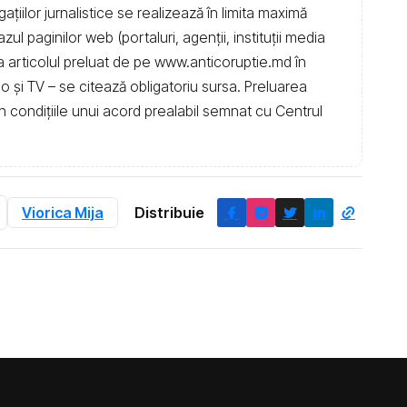
igațiilor jurnalistice se realizează în limita maximă
l paginilor web (portaluri, agenții, instituţii media
t la articolul preluat de pe www.anticoruptie.md în
dio și TV – se citează obligatoriu sursa. Preluarea
în condiţiile unui acord prealabil semnat cu Centrul
Viorica Mija
Distribuie