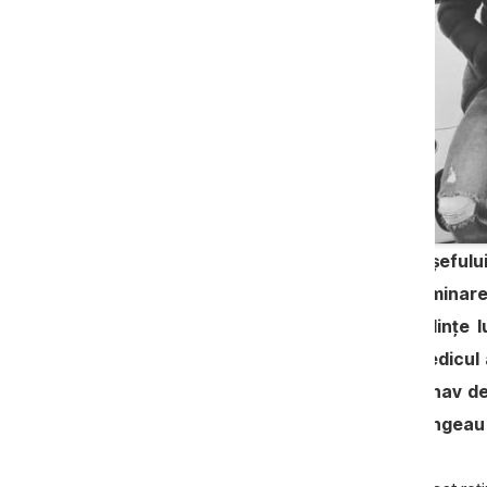
Cauza penală intentată pe numele șefului s
Urechi, este în faza primară de examinare. 
prezent s-au desfășurat patru ședințe lu
plasarea sa sub control judiciar. Medicul a
pentru a grăbi spitalizarea unui bolnav de
episoade în care denunțătorii se plângeau c