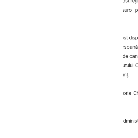
În data de 15 februarie, Virgiliu Urechi a fost reți
pretins de la un pacient 2.000 de euro pen
tratamentului oncologic.
Pe 18 februarie, pe numele acestuia a fost dis
fost depus un nou denunț de către o persoană ca
a grăbi internarea mamei sale, bolnave de cance
în biroul de serviciu al angajatului Institutu
care ulterior a atașat-o ca probă la denunț.
Pe 24 martie, magistrații de la Judecătoria Ch
domiciliu pentru 30 de zile.
În data de 22 aprilie, ARBI a preluat în admini
medicului.