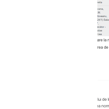
Dacă va fi găsit vinovat, Virgiliu Urechi, care 
de până la 10 ani de închisoare, cu privarea de
la 15 ani.
Textele de pe pagina web a Centrului de I
realizate de jurnaliști, cu respectarea no