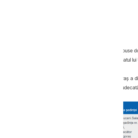
Pe data de 16 iunie, în instanță a fost depuse d
măsurii preventive, iar alta de către avocatul lui
Pe 21 iunie, judecătoarea Viorelia Grigoraș a di
urma să aibă loc următoare ședință de judecat