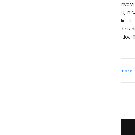
autor. Preluarea textelor știrilor și a invest
de 500 de semne. În mod obligatoriu, în cazu
sau bloguri) trebuie indicat şi linkul direc
primul alineat, iar în cazul posturilor de ra
integrală a textelor se poate realiza doar 
de Investigații Jurnalistice.
Tag-uri
Dosare de corupție
Dosare