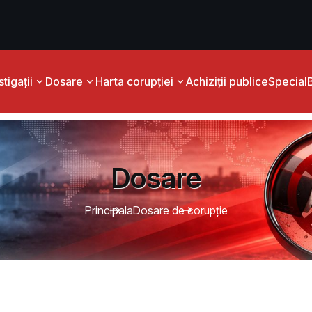
tigații
Dosare
Harta corupției
Achiziții publice
Special
Dosare
Principala
Dosare de corupție