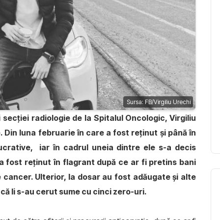
Sursa: FB/Virgiliu Urechi
ecției radiologie de la Spitalul Oncologic, Virgiliu
Din luna februarie în care a fost reținut și până în
crative, iar în cadrul uneia dintre ele s-a decis
 fost reținut în flagrant după ce ar fi pretins bani
 cancer. Ulterior, la dosar au fost adăugate și alte
ă li s-au cerut sume cu cinci zero-uri.