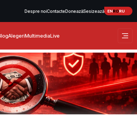
EN
RO
RU
Despre noi
Contacte
Donează
Sesizează
Blog
Alegeri
Multimedia
Live