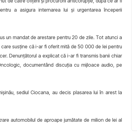
nut de către ofițerii și procurorii anticorupție, după ce ar fi
tru a asigura internarea lui și urgentarea începerii
pus un mandat de arestare pentru 20 de zile. Tot atunci a
re susține că i-ar fi oferit mită de 50 000 de lei pentru
r. Denunțătorul a explicat că i-ar fi transmis banii chiar
lui Oncologic, documentând discuția cu mijloace audio, pe
ișinău, sediul Ciocana, au decis plasarea lui în arest la
strare automobilul de aproape jumătate de milion de lei al