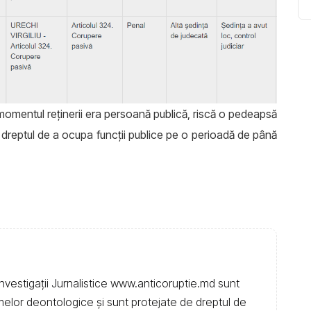
la momentul reținerii era persoană publică, riscă o pedeapsă
 dreptul de a ocupa funcții publice pe o perioadă de până
nvestigații Jurnalistice www.anticoruptie.md sunt
rmelor deontologice și sunt protejate de dreptul de