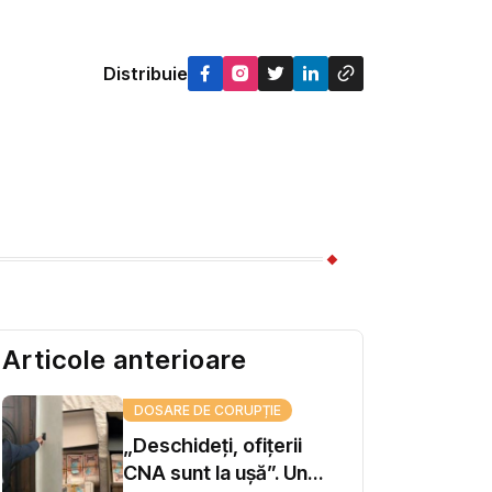
Distribuie
Articole anterioare
DOSARE DE CORUPȚIE
„Deschideți, ofițerii
CNA sunt la ușă”. Un