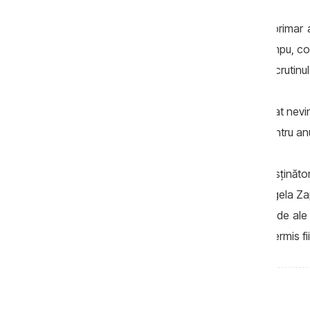
Decizia de suspendare din funcția de primar a 
funcție de primar-interimar pe Lidia Ghimpu, con
contracandidata Angelei Zaporojan în scrutinu
În procesul de judecată, primărița a pledat nev
sat, iar banii erau prevăzuți în bugetul pentru a
Neînțelegerile dintre fracțiunea PL și susținăto
oamenii au ajuns să se bată între ei. Angela Za
consilierii liberali, care, potrivit ei, ar fi ru
din funcția de inginer cadastral și nu a permis f