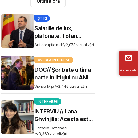
Ultima oră
ȘTIRI
Salariile de lux,
plafonate. Tofan
propune moratoriu
Anticoruptie.md
2,078 vizualizări
pentru prime și
bonusuri
AVERI & INTERESE
DOC// Șor bate ultima
Abonează-te
carte în litigiul cu ANI.
Miza - 10 milioane de lei
Viorica Mija
2,446 vizualizări
INTERVIURI
INTERVIU // Lana
Ghvinjilia: Acesta este
și războiul nostru. Fără
Cornelia Cozonac
victoria Ucrainei,
3,360 vizualizări