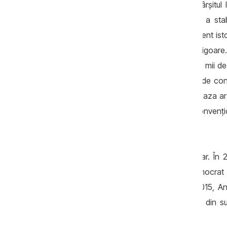
funcție, vineri, 27 aprilie, după ce, la sfârșit
atribuțiilor de serviciu. Ancheta penală a st
bisericii din localitate, care este monument istori
mică, contrar prevederilor legislației în vigoare
alocat din bugetul local aproape 100 de mii de le
ca alocarea fondurilor să fie aprobată de cons
condamnat-o pe Angela Zaporojan în baza art
de amendă în mărime de 400 unități convențio
funcții publice pe termen de patru ani.
Edilul este la al doilea mandat de primar. În
satului pe listele Partidului Liberal Democ
în
noiembrie 2015
. La alegerile din 2015, 
primul tur, acumulând peste 75 la sută din suf
membră a
Partidului Democrat
.