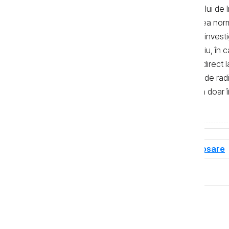
Textele de pe pagina web a Centrului de I
realizate de jurnaliști, cu respectarea no
autor. Preluarea textelor știrilor și a invest
de 500 de semne. În mod obligatoriu, în cazu
sau bloguri) trebuie indicat şi linkul direc
primul alineat, iar în cazul posturilor de ra
integrală a textelor se poate realiza doar 
de Investigații Jurnalistice.
Tag-uri
Dosare de corupție
Dosare
Distribuie