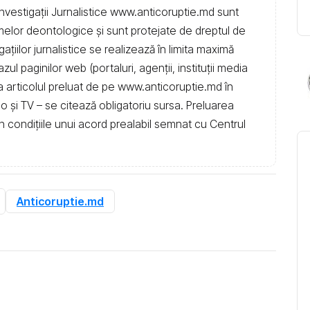
nvestigații Jurnalistice www.anticoruptie.md sunt
rmelor deontologice și sunt protejate de dreptul de
igațiilor jurnalistice se realizează în limita maximă
l paginilor web (portaluri, agenții, instituţii media
t la articolul preluat de pe www.anticoruptie.md în
dio și TV – se citează obligatoriu sursa. Preluarea
în condiţiile unui acord prealabil semnat cu Centrul
Anticoruptie.md