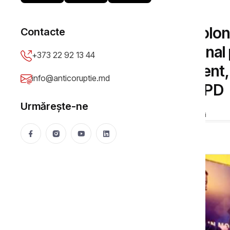
DOSARE DE CORUPȚIE
Fosta primăriță din Coloni
Contacte
achitată în dosarul penal 
+373 22 92 13 44
serviciu. În aprilie curen
info@anticoruptie.md
carnet de membru al PD
Urmărește-ne
Anticoruptie.md
12 Sep 2018
4220 vizualizări