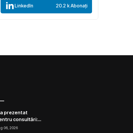
LinkedIn
20.2 k Abonați
 a prezentat
pentru consultări:
corect ca avocado
g 06, 2026
l ca un măr din