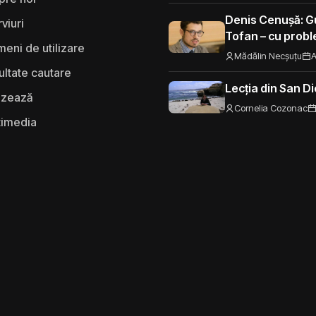
Moldova”
Denis Cenușă: Gu
rviuri
Tofan – cu probl
eni de utilizare
spre UE
Mădălin Necșuțu
A
ultate cautare
Lecția din San D
izează
Cornelia Cozonac
timedia