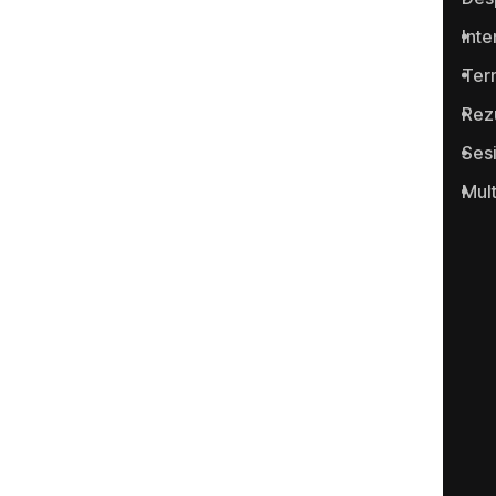
Moldova pentru semnalarea
cazurilor de corupţie şi a
Inte
infracţiunilor conexe.
Term
Rez
Ses
Mul
Portalul www.anticoruptie.md
este realizat cu suportul
Fundației Soros-Moldova.
Categorii