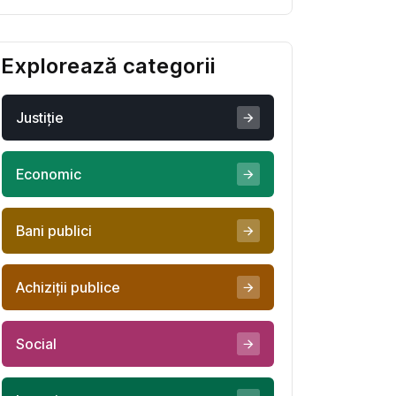
Georgia nu se poate
salva
Explorează categorii
Justiţie
Economic
Bani publici
Achiziţii publice
Social