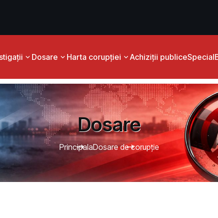
tigații
Dosare
Harta corupției
Achiziții publice
Special
Dosare
Principala
Dosare de corupție