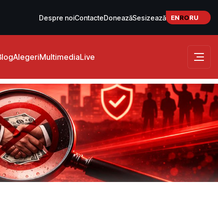
EN
RO
RU
Despre noi
Contacte
Donează
Sesizează
Blog
Alegeri
Multimedia
Live