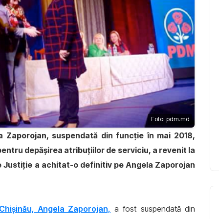
Foto: pdm.md
la Zaporojan, suspendată din funcție în mai 2018,
tru depășirea atribuțiilor de serviciu, a revenit la
ustiție a achitat-o definitiv pe
Angela Zaporojan
l Chișinău, Angela Zaporojan,
a fost suspendată din