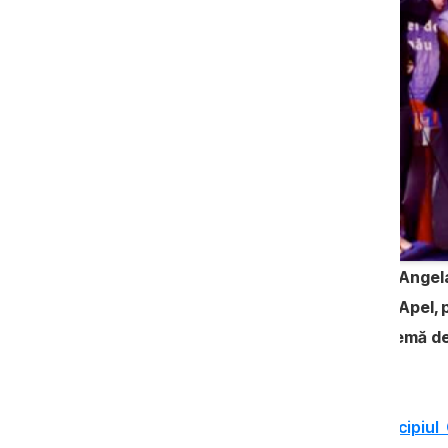
Fosta primăriță a satului Colonița, Ange
urmare a condamnării de Curtea de Apel, pen
conducerea Primăriei. Curtea Supremă de J
și a repus-o în funcție.
Primărița satului Colonița din municipiu