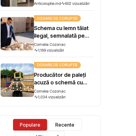
șef de direcție la AIPA,
Anticoruptie.md
602 vizualizări
reținut pentru trafic de
influență
DOSARE DE CORUPȚIE
Schema cu lemn tăiat
ilegal, semnalată pe
Harta Corupției, ajunge
Cornelia Cozonac
la Guvern. Premierul
1,169 vizualizări
Vasile Tofan: „Subiectul
DOSARE DE CORUPȚIE
se ia în lucru”
Producător de paleți
acuză o schemă cu
lemn tăiat ilegal și cere
Cornelia Cozonac
intervenția premierului:
1,034 vizualizări
"Concurez cu firme
care își iau materia
primă din pădure tăiată
Populare
Recente
ilegal"