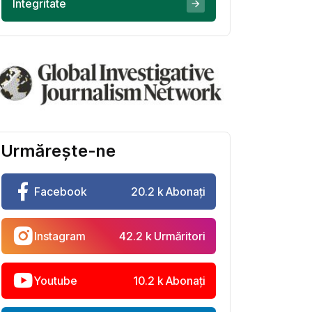
Integritate
Urmărește-ne
Facebook
20.2 k Abonați
Instagram
42.2 k Urmăritori
Youtube
10.2 k Abonați