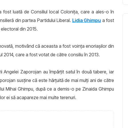
fost luată de Consiliul local Colonița, care a ales-o în
silieră din partea Partidului Liberal.
Lidia Ghimpu
a fost
l electoral din 2015.
inovată, motivând că aceasta a fost voința enoriașilor din
nul 2014, care a fost votat de către consiliu în 2013.
rii Angelei Zaporojan au împărțit satul în două tabere, iar
porojan susține că este hărțuită de mai mulți ani de către
de ale lui Mihai Ghimpu, după ce a demis-o pe Zinaida Ghimpu
iilor ei să acapareze mai multe terenuri.