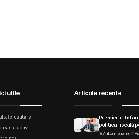
ci utile
Articole recente
ultate cautare
Premierul Tofan
politica fiscală 
țeanul activ
„Nu mi se pare 
Anticoruptie.md
Au
pre noi
să fie taxat la fe