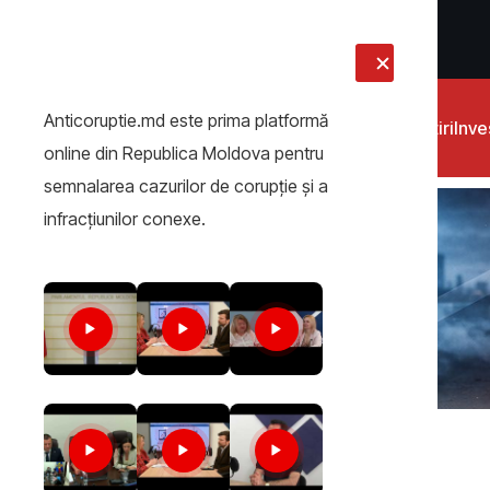
LIVE
Anticoruptie.md este prima platformă
Știri
Inves
online din Republica Moldova pentru
semnalarea cazurilor de corupţie şi a
infracţiunilor conexe.