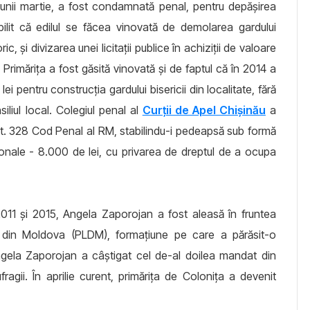
ul lunii martie, a fost condamnată penal, pentru depășirea
abilit că edilul se făcea vinovată de demolarea gardului
c, și divizarea unei licitații publice în achiziții de valoare
. Primărița a fost găsită vinovată și de faptul că în 2014 a
i pentru construcția gardului bisericii din localitate, fără
iliul local. Colegiul penal al
Curții de Apel Chișinău
a
. 328 Cod Penal al RM, stabilindu-i pedeapsă sub formă
nale - 8.000 de lei, cu privarea de dreptul de a ocupa
 2011 și 2015, Angela Zaporojan a fost aleasă în fruntea
rat din Moldova (PLDM), formațiune pe care a părăsit-o
Angela Zaporojan a câștigat cel de-al doilea mandat din
ragii. În aprilie curent, primărița de Colonița a devenit