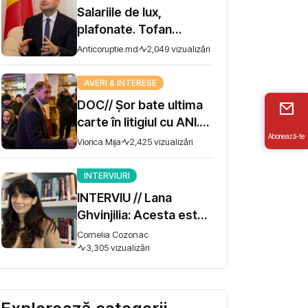
Salariile de lux,
plafonate. Tofan
propune moratoriu
Anticoruptie.md
2,049 vizualizări
pentru prime și
bonusuri
AVERI & INTERESE
DOC// Șor bate ultima
carte în litigiul cu ANI.
Abonează-te
Miza - 10 milioane de lei
Viorica Mija
2,425 vizualizări
INTERVIURI
INTERVIU // Lana
Ghvinjilia: Acesta este
și războiul nostru. Fără
Cornelia Cozonac
victoria Ucrainei,
3,305 vizualizări
Georgia nu se poate
salva