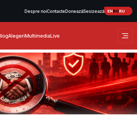
EN
RO
RU
Despre noi
Contacte
Donează
Sesizează
Blog
Alegeri
Multimedia
Live