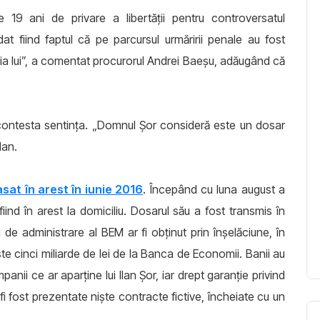
 19 ani de privare a libertății pentru controversatul
t fiind faptul că pe parcursul urmăririi penale au fost
ia lui”, a comentat procurorul Andrei Baeșu, adăugând că
 contesta sentința. „Domnul Șor consideră este un dosar
lan.
lasat în arest în iunie 2016
. Începând cu luna august a
iind în arest la domiciliu. Dosarul său a fost transmis în
 de administrare al BEM ar fi obținut prin înșelăciune, în
e cinci miliarde de lei de la Banca de Economii. Banii au
panii ce ar aparţine lui Ilan Şor, iar drept garanţie privind
i fost prezentate nişte contracte fictive, încheiate cu un