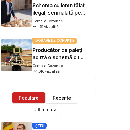
Schema cu lemn tăiat
ilegal, semnalată pe
Harta Corupției, ajunge
Cornelia Cozonac
la Guvern. Premierul
1,151 vizualizări
Vasile Tofan: „Subiectul
DOSARE DE CORUPȚIE
se ia în lucru”
Producător de paleți
acuză o schemă cu
lemn tăiat ilegal și cere
Cornelia Cozonac
intervenția premierului:
1,016 vizualizări
"Concurez cu firme
care își iau materia
primă din pădure tăiată
Populare
Recente
ilegal"
Ultima oră
ȘTIRI