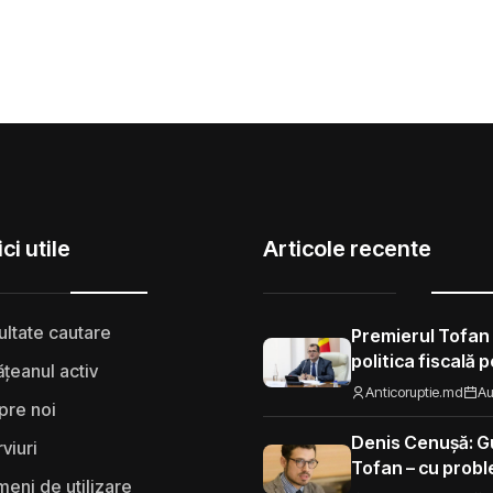
ci utile
Articole recente
ultate cautare
Premierul Tofan
politica fiscală 
țeanul activ
„Nu mi se pare 
Anticoruptie.md
Au
pre noi
să fie taxat la fe
Moldova”
Denis Cenușă: Gu
rviuri
Tofan – cu probl
eni de utilizare
spre UE