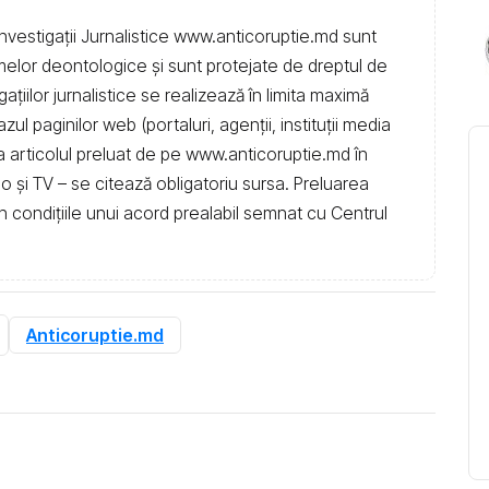
nvestigații Jurnalistice www.anticoruptie.md sunt
rmelor deontologice și sunt protejate de dreptul de
igațiilor jurnalistice se realizează în limita maximă
l paginilor web (portaluri, agenții, instituţii media
t la articolul preluat de pe www.anticoruptie.md în
dio și TV – se citează obligatoriu sursa. Preluarea
în condiţiile unui acord prealabil semnat cu Centrul
Anticoruptie.md