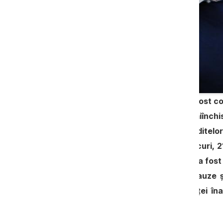
Primarul orașului Orhei, Ilan Șor, a fost 
executare în penitenciar de tip semiînchis
deosebit de mari în dosarele creditel
Economii. Decizia a fost luată miercuri, 21
Buiucani. Totodată, businessmanul a fost e
că nu este arestat legal în alte cauze 
pronunțare, părăsind sediul instanței înai
apărătorilor, Șor s-ar fi simțit rău.