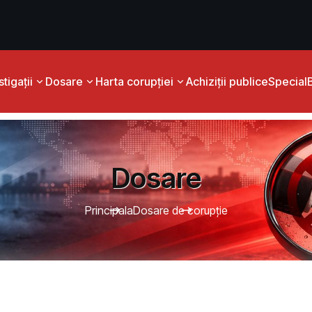
tigații
Dosare
Harta corupției
Achiziții publice
Special
Dosare
Principala
Dosare de corupție