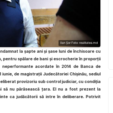
Ilan Șor Foto: realitatea.md
condamnat la şapte ani și șase luni de închisoare cu
, pentru spălare de bani și escrocherie în proporții
or neperformante acordate în 2014 de Banca de
 iunie, de magistrații Judecătoriei Chişinău, sediul
liberat provizoriu sub control judiciar, cu condiția
și să nu părăsească țara. El nu a fost prezent la
nte ca judăcătorii să intre în deliberare. Potrivit