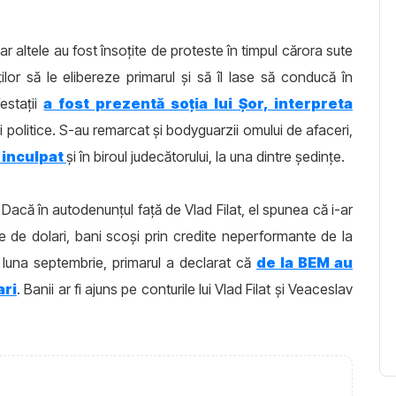
r altele au fost însoțite de proteste în timpul cărora sute
lor să le elibereze primarul și să îl lase să conducă în
estații
a fost prezentă soția lui Șor, interpreta
ri politice. S-au remarcat și bodyguarzii omului de afaceri,
e inculpat
și în biroul judecătorului, la una dintre ședințe.
. Dacă în autodenunțul față de Vlad Filat, el spunea că i-ar
e de dolari, bani scoși prin credite neperformante de la
n luna septembrie, primarul a declarat că
de la BEM au
ari
. Banii ar fi ajuns pe conturile lui Vlad Filat și Veaceslav