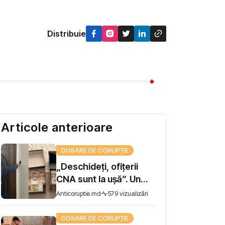
Distribuie
Articole anterioare
DOSARE DE CORUPȚIE
„Deschideți, ofițerii
CNA sunt la ușă”. Un
șef de direcție la AIPA,
Anticoruptie.md
579 vizualizări
reținut pentru trafic de
influență
DOSARE DE CORUPȚIE