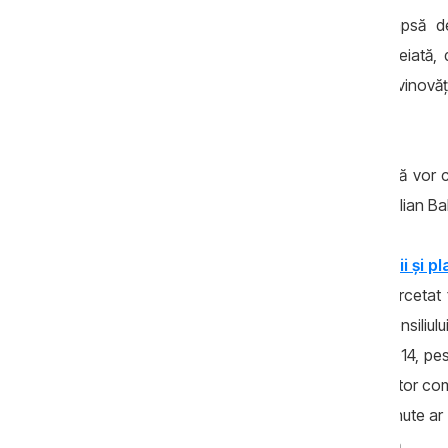
Anterior, procurorii au cerut o pedeapsă de
businessman. „Este o decizie neîntemeiată, da
acumulate suficiente probe care atestă vinovăț
va contesta hotărârea în apel.
Și avocații condamnatului au precizat că vor
motivat politic”, a comentat apărătorul Iulian Ba
Ilan Șor
a fost reținut de oamenii legii și p
anului trecut, omul de afaceri a fost cercetat f
judecată pe 24 august. Fostul șef al Consiliului
perioada 4 noiembrie – 25 noiembrie 2014, pest
fost oferiți în calitate de credite mai multor com
rambursarea mijloacelor financiare obţinute ar f
şir de entităţi bancare din Federaţia Rusă.