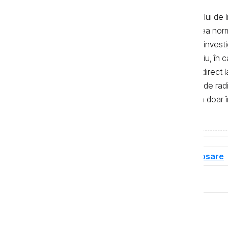
Textele de pe pagina web a Centrului de I
realizate de jurnaliști, cu respectarea no
autor. Preluarea textelor știrilor și a invest
de 500 de semne. În mod obligatoriu, în cazu
sau bloguri) trebuie indicat şi linkul direc
primul alineat, iar în cazul posturilor de ra
integrală a textelor se poate realiza doar 
de Investigații Jurnalistice.
Tag-uri
Dosare de corupție
Dosare
Distribuie