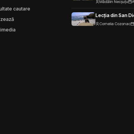
Mădălin Necșuțu
A
ultate cautare
Lecția din San D
izează
Cornelia Cozonac
timedia