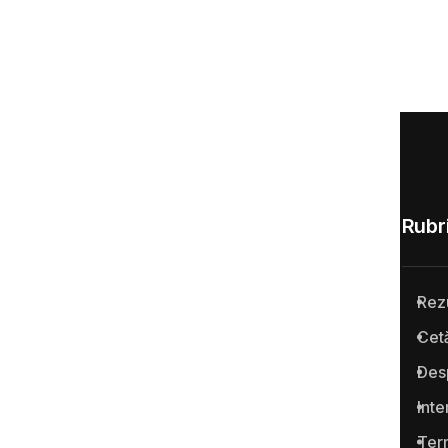
Rubri
Rez
Anticoruptie.md este prima
Cetă
platformă online din Republica
Des
Moldova pentru semnalarea
cazurilor de corupţie şi a
Inte
infracţiunilor conexe.
Term