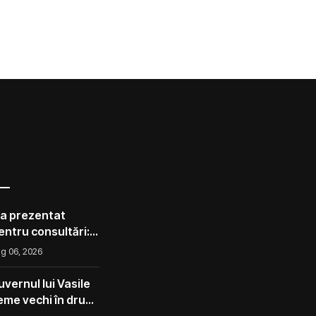
 a prezentat
pentru consultări:
corect ca avocado
g 06, 2026
l ca un măr din
vernul lui Vasile
eme vechi în drum