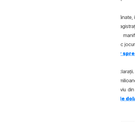
De atunci, mai multe ședințe au fost amânate, ia
sau chiar mii de persoane au cerut magistrați
continuare orașul Orhei. La una dintre manif
Jasmin
, care a acuzat magistrații că fac jocu
care
au blocat accesul jurnaliștilor spr
Între timp, Șor și-a schimbat și unele declarații
fi dat ex-premierului o mită de 250 de milioan
Banca de Economii, atunci într-un interviu di
fost furate doar 190 de milioane de dol
Platon în noiembrie 2014.