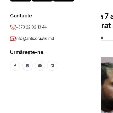
DOSARE DE CORUPȚIE
Ilan Șor, condamnat la 7 a
Contacte
de afaceri a fost eliberat
+373 22 92 13 44
Anticoruptie.md
21 Jun 2017
10456 vizualizări
info@anticoruptie.md
Urmărește-ne