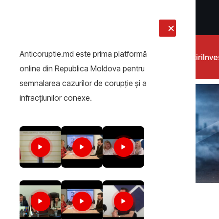
LIVE
Anticoruptie.md este prima platformă
Știri
Inves
online din Republica Moldova pentru
semnalarea cazurilor de corupţie şi a
infracţiunilor conexe.