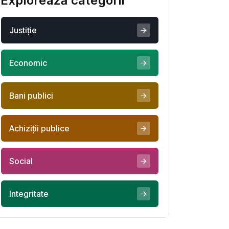
Explorează categorii
Justiţie
Economic
Bani publici
Achiziţii publice
Social
Integritate