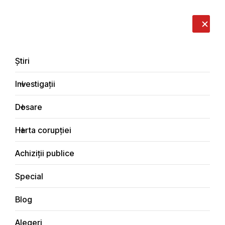
LIVE
EN
RO
RU
Despre noi
Contacte
Donează
Sesizează
Știri
Investigații
Dosare
Dosare
Harta corupției
Principala
Dosare de corupție
Achiziții publice
Special
Blog
DOSARE DE CORUPȚIE
Alegeri