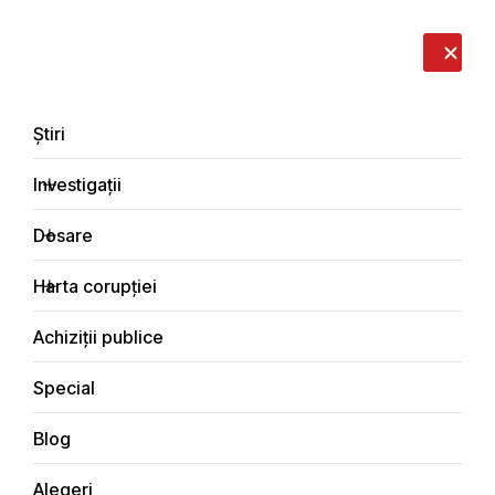
LIVE
EN
RO
RU
Despre noi
Contacte
Donează
Sesizează
Știri
Investigații
Dosare
Dosare
Harta corupției
Principala
Dosare de corupție
Achiziții publice
Special
Blog
DOSARE DE CORUPȚIE
Alegeri