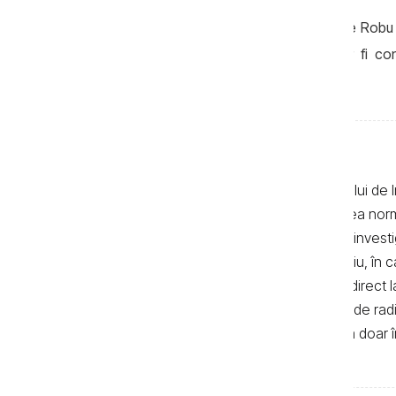
La rândul său, Sorin Stați l-a denunţat pe Rob
cazul unui agent economic, care s-ar fi con
aparținea întreprinderii.
Textele de pe pagina web a Centrului de I
realizate de jurnaliști, cu respectarea no
autor. Preluarea textelor știrilor și a invest
de 500 de semne. În mod obligatoriu, în cazu
sau bloguri) trebuie indicat şi linkul direc
primul alineat, iar în cazul posturilor de ra
integrală a textelor se poate realiza doar 
de Investigații Jurnalistice.