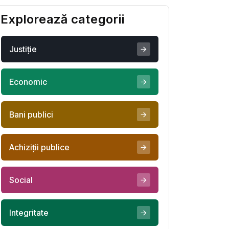
salva
Explorează categorii
Justiţie
Economic
Bani publici
Achiziţii publice
Social
Integritate