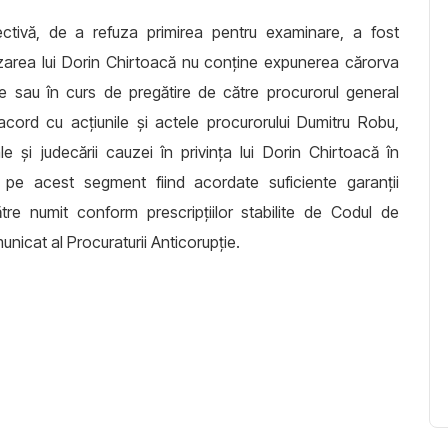
pectivă, de a refuza primirea pentru examinare, a fost
zarea lui Dorin Chirtoacă nu conține expunerea cărorva
tite sau în curs de pregătire de către procurorul general
acord cu acțiunile și actele procurorului Dumitru Robu,
le și judecării cauzei în privința lui Dorin Chirtoacă în
ă, pe acest segment fiind acordate suficiente garanții
tre numit conform prescripțiilor stabilite de Codul de
nicat al Procuraturii Anticorupție.