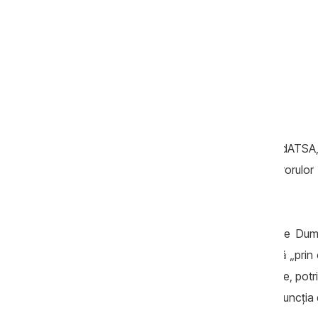
Fostul director al companiei de stat MoldATSA, S
au sesizat
Consiliul Superior al Procurorulor
interimar, Dumitru Robu.
Mai exact, Dorin Chirtoacă îl acuză pe Dumi
disjungere a dosarului parcărilor cu plată „prin
materiale în instanța de judecată”, fapt ce, potri
suspendarea sa „ilegală și abuzivă” din funcția d