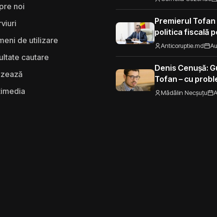
pre noi
Premierul Tofan
rviuri
politica fiscală 
eni de utilizare
„Nu mi se pare 
Anticoruptie.md
Au
să fie taxat la fe
ultate cautare
Moldova”
Denis Cenușă: Gu
izează
Tofan – cu probl
spre UE
timedia
Mădălin Necșuțu
A