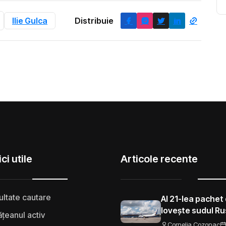
Ilie Gulca
Distribuie
ci utile
Articole recente
ultate cautare
Al 21-lea pachet 
lovește sudul Rus
țeanul activ
aeroporturi și f
Cornelia Cozonac