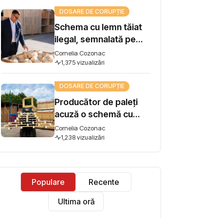
influență
DOSARE DE CORUPȚIE
Schema cu lemn tăiat
ilegal, semnalată pe
Harta Corupției, ajunge
Cornelia Cozonac
la Guvern. Premierul
1,375 vizualizări
Vasile Tofan: „Subiectul
DOSARE DE CORUPȚIE
se ia în lucru”
Producător de paleți
acuză o schemă cu
lemn tăiat ilegal și cere
Cornelia Cozonac
intervenția premierului:
1,238 vizualizări
"Concurez cu firme
care își iau materia
primă din pădure tăiată
Populare
Recente
ilegal"
Ultima oră