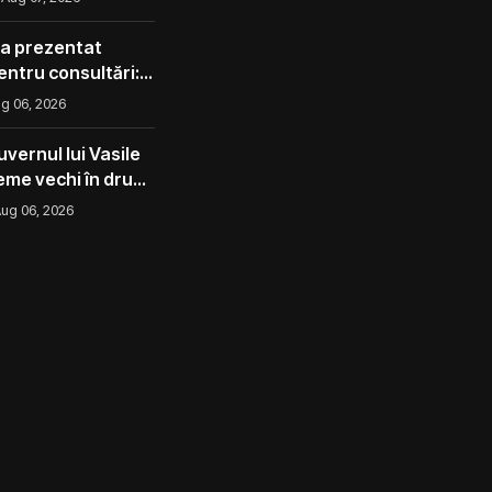
 a prezentat
pentru consultări:
corect ca avocado
g 06, 2026
l ca un măr din
vernul lui Vasile
eme vechi în drum
ug 06, 2026