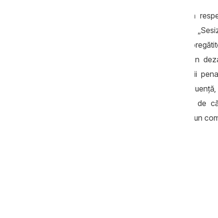
„În opinia procurorului de caz, soluția res
determinată de următoarele argumente: „Sesi
fapte referitor la infracţiuni săvârşite, pregă
interimar Dumitru Robu, ci reprezintă un dez
efectuate în cadrul desfășurării urmăririi pena
comiterea infracțiunii de trafic de influenț
procesuale, care urmau a fi realizate de că
procedură penală”, se menționează într-un comu