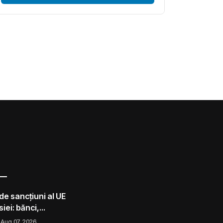
de sancțiuni al UE
iei: bănci,
lota din umbră
Aug 07, 2026