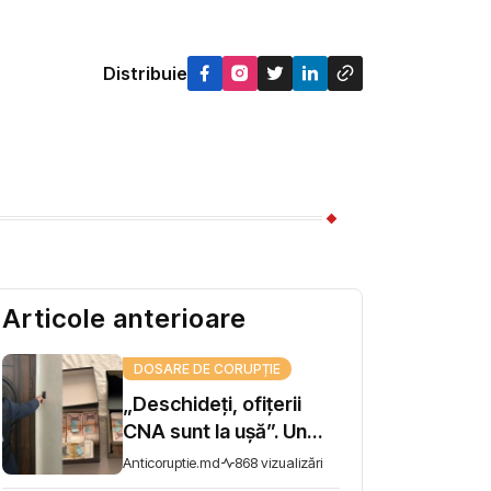
Distribuie
Articole anterioare
DOSARE DE CORUPȚIE
„Deschideți, ofițerii
CNA sunt la ușă”. Un
șef de direcție la AIPA,
Anticoruptie.md
868 vizualizări
reținut pentru trafic de