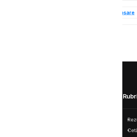
Tag-uri
Dosare de corupție
Dosare
Rubri
Rez
Anticoruptie.md este prima
Cetă
platformă online din Republica