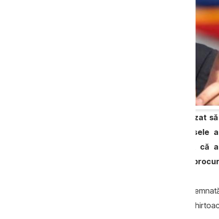
Procurorul Nadejda Busuioc a refuzat să
Dorin Chirtoacă, legată de pretinsele ac
Dumitru Robu. Procurul a motivat că 
plângere și se examinează de către procuro
Procurorul Nadejda Busuioc a fost desemnată d
cazul sesizării înaintate de către Dorin Chirtoa