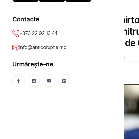
DOSARE DE CORUPȚIE
Sesizarea lui Dorin Chirt
Contacte
general interimar Dumitr
+373 22 92 13 44
procurorul desemnat de
info@anticoruptie.md
Anticoruptie.md
28 Jul 2022
3062 vizualizări
Urmărește-ne