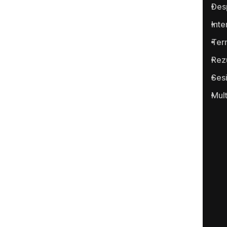
Des
Moldova pentru semnalarea
cazurilor de corupţie şi a
Inte
infracţiunilor conexe.
Term
Rez
Ses
Mul
Portalul www.anticoruptie.md
este realizat cu suportul
Fundației Soros-Moldova.
Categorii