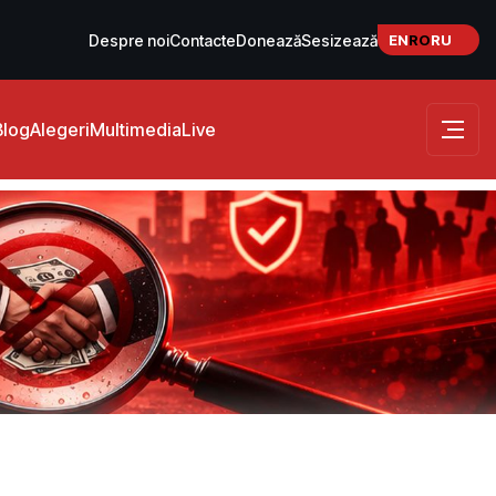
EN
RO
RU
Despre noi
Contacte
Donează
Sesizează
Blog
Alegeri
Multimedia
Live