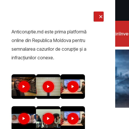
LIVE
Anticoruptie.md este prima platformă
Știri
Inves
online din Republica Moldova pentru
semnalarea cazurilor de corupţie şi a
infracţiunilor conexe.