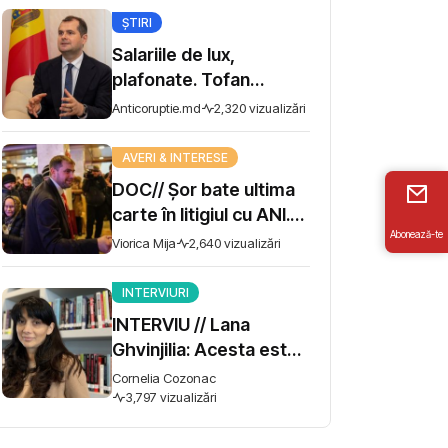
ȘTIRI
Salariile de lux,
plafonate. Tofan
propune moratoriu
Anticoruptie.md
2,320 vizualizări
pentru prime și
bonusuri
AVERI & INTERESE
DOC// Șor bate ultima
carte în litigiul cu ANI.
Abonează-te
Miza - 10 milioane de lei
Viorica Mija
2,640 vizualizări
INTERVIURI
INTERVIU // Lana
Ghvinjilia: Acesta este
și războiul nostru. Fără
Cornelia Cozonac
victoria Ucrainei,
3,797 vizualizări
Georgia nu se poate