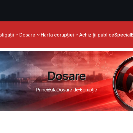
tigații
Dosare
Harta corupției
Achiziții publice
Special
Dosare
Principala
Dosare de corupție