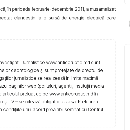
u că, în perioada februarie-decembrie 2011, a mușamalizat
ectat clandestin la o sursă de energie electrică care
nvestigații Jurnalistice www.anticoruptie.md sunt
rmelor deontologice și sunt protejate de dreptul de
igațiilor jurnalistice se realizează în limita maximă
l paginilor web (portaluri, agenții, instituţii media
t la articolul preluat de pe www.anticoruptie.md în
dio și TV – se citează obligatoriu sursa. Preluarea
în condiţiile unui acord prealabil semnat cu Centrul