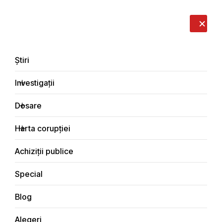
LIVE
EN
RO
RU
Despre noi
Contacte
Donează
Sesizează
Știri
Investigații
Dosare
Dosare
Harta corupției
Principala
Dosare de corupție
Achiziții publice
Special
Blog
DOSARE DE CORUPȚIE
Alegeri