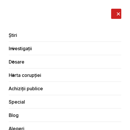
LIVE
EN
RO
RU
Despre noi
Contacte
Donează
Sesizează
Știri
Investigații
Dosare
Electorală
Harta corupției
Principala
Achiziții publice
Special
Blog
ELECTORALĂ
Alegeri