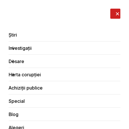
LIVE
EN
RO
RU
Despre noi
Contacte
Donează
Sesizează
Știri
Investigații
Dosare
Interviuri
Harta corupției
Principala
Achiziții publice
Special
Blog
INTERVIURI
Alegeri