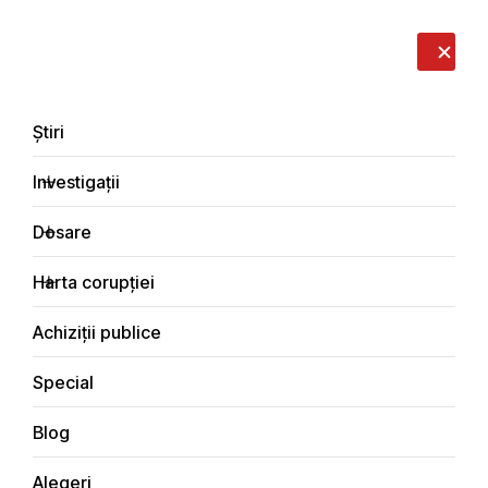
LIVE
EN
RO
RU
Despre noi
Contacte
Donează
Sesizează
Știri
Investigații
Dosare
Interviuri
Harta corupției
Principala
Achiziții publice
Special
Blog
INTERVIURI
Alegeri