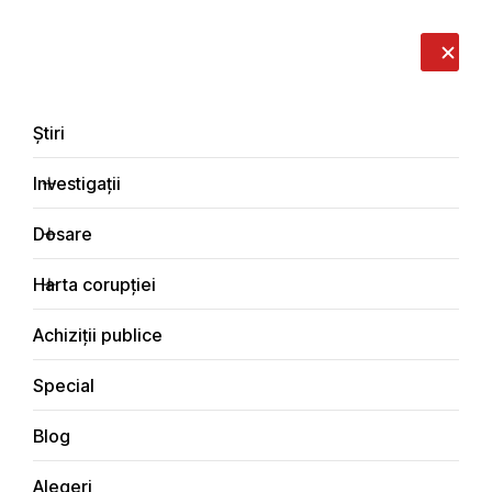
LIVE
EN
RO
RU
Despre noi
Contacte
Donează
Sesizează
Știri
Investigații
Dosare
Interviuri
Harta corupției
Principala
Achiziții publice
Special
Blog
INTERVIURI
Alegeri