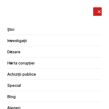
LIVE
EN
RO
RU
Despre noi
Contacte
Donează
Sesizează
Știri
Investigații
Dosare
Interviuri
Harta corupției
Principala
Achiziții publice
Special
Blog
INTERVIURI
Alegeri