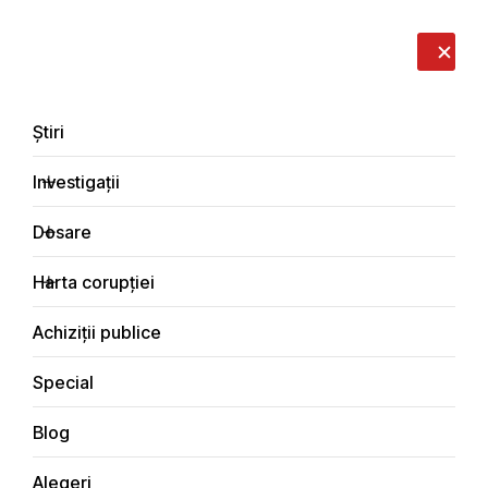
LIVE
EN
RO
RU
Despre noi
Contacte
Donează
Sesizează
Știri
Investigații
Dosare
Interviuri
Harta corupției
Principala
Achiziții publice
Special
Blog
INTERVIURI
Alegeri