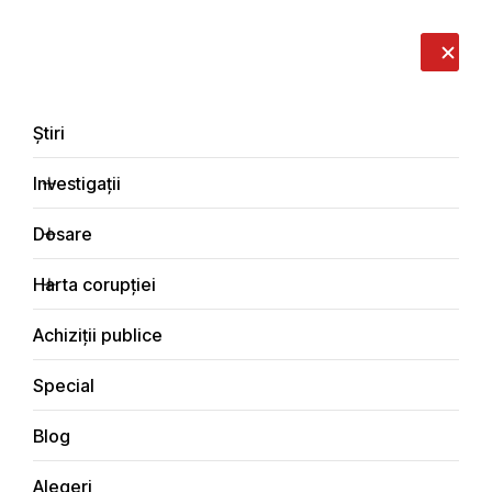
LIVE
EN
RO
RU
Despre noi
Contacte
Donează
Sesizează
Știri
Investigații
Dosare
Interviuri
Harta corupției
Principala
Achiziții publice
Special
Blog
INTERVIURI
Alegeri