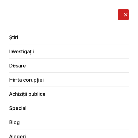
LIVE
EN
RO
RU
Despre noi
Contacte
Donează
Sesizează
Știri
Investigații
Dosare
Interviuri
Harta corupției
Principala
Achiziții publice
Special
Blog
INTERVIURI
Alegeri