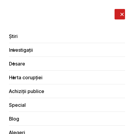
LIVE
EN
RO
RU
Despre noi
Contacte
Donează
Sesizează
Știri
Investigații
Dosare
Interviuri
Harta corupției
Principala
Achiziții publice
Special
Blog
INTERVIURI
Alegeri