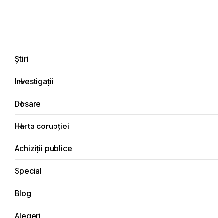
LIVE
EN
RO
RU
Despre noi
Contacte
Donează
Sesizează
Știri
Investigații
Dosare
Interviuri
Harta corupției
Principala
Achiziții publice
Special
Blog
INTERVIURI
Alegeri